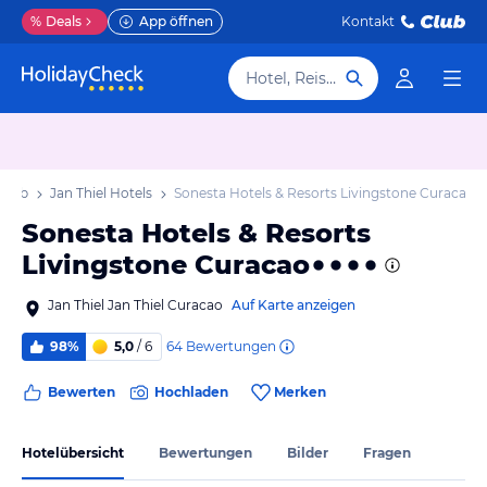
%
Deals
App öffnen
Kontakt
Hotel, Reiseziel
rlaub
Jan Thiel Hotels
Sonesta Hotels & Resorts Livingstone Curacao
Sonesta Hotels & Resorts
Livingstone Curacao
Jan Thiel Jan Thiel Curacao
Auf Karte anzeigen
64
Bewertungen
98%
5,0
/ 6
Bewerten
Hochladen
Merken
Hotelübersicht
Bewertungen
Bilder
Fragen