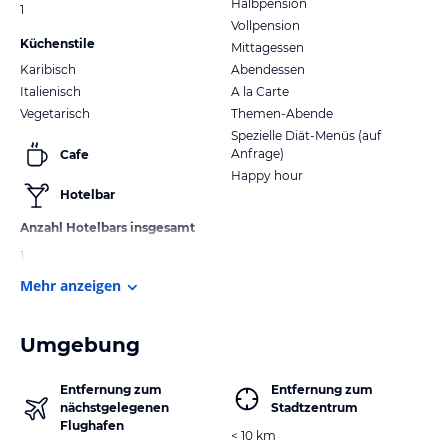
Halbpension
1
Vollpension
Küchenstile
Mittagessen
Karibisch
Abendessen
Italienisch
A la Carte
Vegetarisch
Themen-Abende
Spezielle Diät-Menüs (auf
Anfrage)
Cafe
Happy hour
Hotelbar
Anzahl Hotelbars insgesamt
1
Mehr anzeigen
Umgebung
Entfernung zum
Entfernung zum
nächstgelegenen
Stadtzentrum
Flughafen
< 10 km