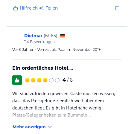
Gaestebett und die Klimaanlage, ja die gibt es aber
Hilfreich
Teilen
nur im Schlafzimmer. Die Zimmer bedürfen auch einer
Teilrenovierung. ANSTRICHE, Fliesenaustausch,
Amaturenwechsel. Temperaturen von 27 Grad im
Wohn und Kuechenraum wo der…
Dietmar
(
61-65
)
114
Bewertungen
Vor 6 Jahren • Verreist als Paar im November 2019
Ein ordentliches Hotel....
4
/ 6
Wir sind zufrieden gewesen. Gäste müssen wissen,
dass das Preisgefüge ziemlich weit über dem
deutschen liegt. Es gibt in Hotelnähe wenig
Plätze/Gelegenheiten zum Bummeln...
Mehr anzeigen