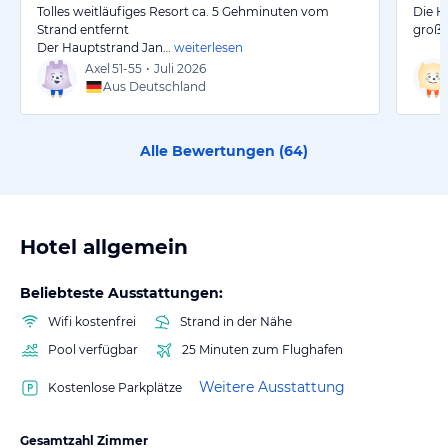
Tolles weitläufiges Resort ca. 5 Gehminuten vom
Die H
Strand entfernt
groß 
Der Hauptstrand Jan…
weiterlesen
Axel
51-55
•
Juli 2026
Aus Deutschland
Alle Bewertungen (
64
)
Hotel allgemein
Beliebteste Ausstattungen:
Wifi kostenfrei
Strand in der Nähe
Pool verfügbar
25 Minuten zum Flughafen
Weitere Ausstattung
Kostenlose Parkplätze
Gesamtzahl Zimmer