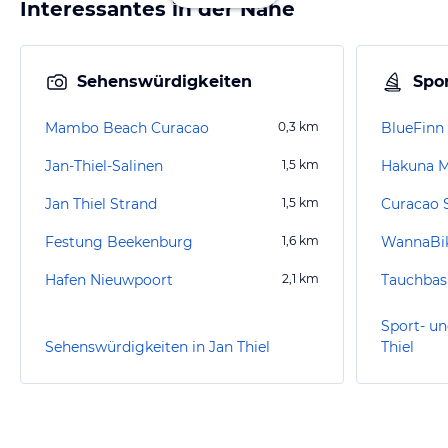
Interessantes in der Nähe
Sehenswürdigkeiten
Spor
Mambo Beach Curacao
0,3
km
BlueFinn
Jan-Thiel-Salinen
1,5
km
Jan Thiel Strand
1,5
km
Curacao 
Festung Beekenburg
1,6
km
WannaBik
Hafen Nieuwpoort
2,1
km
Tauchbas
Sport- un
Sehenswürdigkeiten in Jan Thiel
Thiel