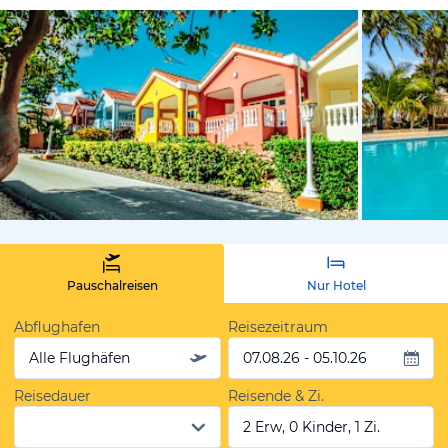
vom Hotelie
Pauschalreisen
Nur Hotel
Abflughafen
Reisezeitraum
Alle Flughäfen
07.08.26 - 05.10.26
Reisedauer
Reisende & Zi.
2 Erw, 0 Kinder, 1 Zi.