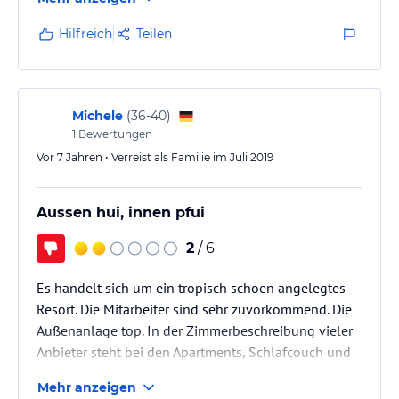
vom Resort aus erreichbar.
Hilfreich
Teilen
Sonstige Einrichtungen und Services
Um den Aufenthalt jedes Gastes so komfortabel und angenehm
wie möglich zu gestalten, bietet das Sonesta Hotels & Resorts
Livingstone Curaçao eine Vielzahl praktischer Annehmlichkeiten
Michele
(
36-40
)
und Services. Die Appartements und Villen werden zweimal pro
1
Bewertungen
Woche gereinigt. Darüber hinaus stehen den Gästen
Vor 7 Jahren • Verreist als Familie im Juli 2019
Waschmaschinen und Trockner, Bügeleisen und Bügelbretter,
kostenfreies WLAN, kostenlose Parkplätze sowie eine
Autovermietung direkt im Resort zur Verfügung.
Aussen hui, innen pfui
Hinweis:
Allgemeine und unverbindliche
2
/ 6
Hoteliers-/Veranstalter-/Kataloginformationen. Alle Angaben
ohne Gewähr und ohne Prüfung durch HolidayCheck. Bitte
Es handelt sich um ein tropisch schoen angelegtes
lies vor der Buchung die verbindlichen
Angebotsdetails
des
Resort. Die Mitarbeiter sind sehr zuvorkommend. Die
jeweiligen Veranstalters.
Außenanlage top. In der Zimmerbeschreibung vieler
Anbieter steht bei den Apartments, Schlafcouch und
Klimaanlage vorhanden. Bei der Schlafcouch handelt
Mehr anzeigen
es sich um ein sehr einfaches Campingbett-