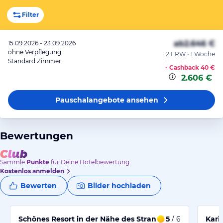
Filter
ab
2.646 €
15.09.2026 - 23.09.2026
ohne Verpflegung
2 ERW • 1 Woche
Standard Zimmer
- Cashback
40 €
2.606 €
Pauschalangebote
ansehen
Bewertungen
Sammle
Punkte
für Deine Hotelbewertung.
Kostenlos anmelden
Bewerten
Bilder hochladen
Schönes Resort in der Nähe des Strandes
5
/ 6
Kari