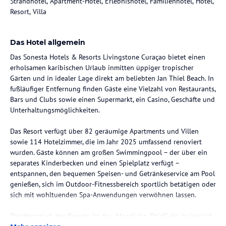
Strandhotel, Apartment-Hotel, Erlebnishotel, Familienhotel, Hotel,
Resort, Villa
Das Hotel allgemein
Das Sonesta Hotels & Resorts Livingstone Curaçao bietet einen
erholsamen karibischen Urlaub inmitten üppiger tropischer
Gärten und in idealer Lage direkt am beliebten Jan Thiel Beach. In
fußläufiger Entfernung finden Gäste eine Vielzahl von Restaurants,
Bars und Clubs sowie einen Supermarkt, ein Casino, Geschäfte und
Unterhaltungsmöglichkeiten.
Das Resort verfügt über 82 geräumige Apartments und Villen
sowie 114 Hotelzimmer, die im Jahr 2025 umfassend renoviert
wurden. Gäste können am großen Swimmingpool – der über ein
separates Kinderbecken und einen Spielplatz verfügt –
entspannen, den bequemen Speisen- und Getränkeservice am Pool
genießen, sich im Outdoor-Fitnessbereich sportlich betätigen oder
sich mit wohltuenden Spa-Anwendungen verwöhnen lassen.
Das Herzstück des Resorts ist das „Mondi Jan Thiel“, ein italienisch