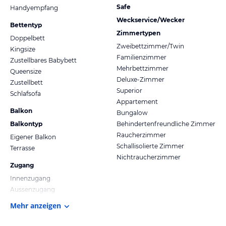
Safe
Handyempfang
Weckservice/Wecker
Bettentyp
Zimmertypen
Doppelbett
Zweibettzimmer/Twin
Kingsize
Familienzimmer
Zustellbares Babybett
Mehrbettzimmer
Queensize
Deluxe-Zimmer
Zustellbett
Superior
Schlafsofa
Appartement
Balkon
Bungalow
Balkontyp
Behindertenfreundliche Zimmer
Raucherzimmer
Eigener Balkon
Schallisolierte Zimmer
Terrasse
Nichtraucherzimmer
Zugang
Innenzugang
Aussenzugang
Mehr anzeigen