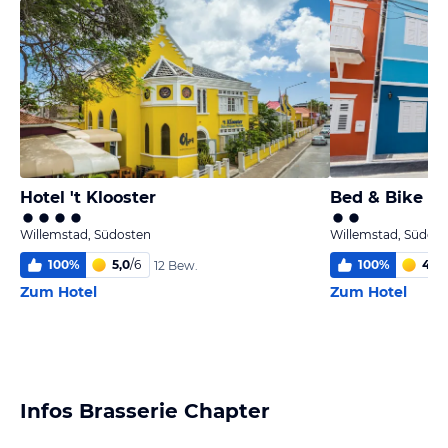
Hotel 't Klooster
Bed & Bike C
Willemstad, Südosten
Willemstad, Südost
100
%
5,0
/
6
100
%
4,3
/
12 Bew.
Zum Hotel
Zum Hotel
Infos Brasserie Chapter