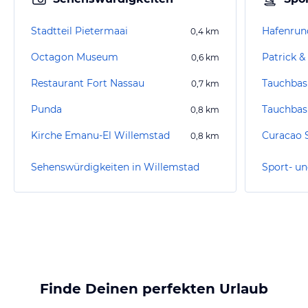
Stadtteil Pietermaai
0,4
km
Octagon Museum
Patrick &
0,6
km
Restaurant Fort Nassau
Tauchbas
0,7
km
Punda
Tauchbas
0,8
km
Kirche Emanu-El Willemstad
Curacao 
0,8
km
Sehenswürdigkeiten in Willemstad
Finde Deinen perfekten Urlaub