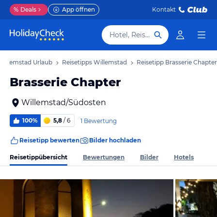
%
Deals
App öffnen
Kontakt
Hotel, Reiseziel
Willemstad Urlaub
Reisetipps Willemstad
Reisetipp Brasserie Chapter
Brasserie Chapter
Willemstad/Südosten
100%
5,8
/ 6
1 Bewertung
Reisetipp bewerten
Bilder hochladen
Reisetippübersicht
Bewertungen
Bilder
Hotels