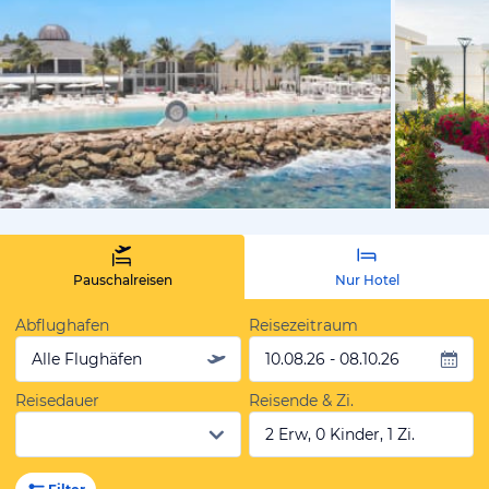
vom Hotelie
Pauschalreisen
Nur Hotel
Abflughafen
Reisezeitraum
Alle Flughäfen
10.08.26 - 08.10.26
Reisedauer
Reisende & Zi.
2 Erw, 0 Kinder, 1 Zi.