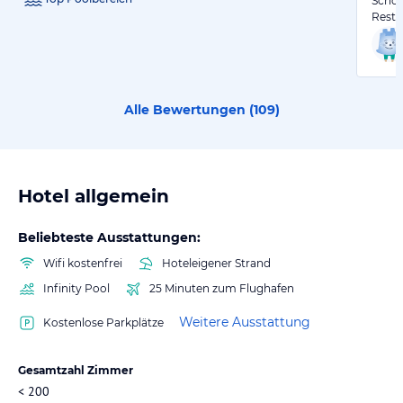
Schön
Resta
Alle Bewertungen (
109
)
Hotel allgemein
Beliebteste Ausstattungen:
Wifi kostenfrei
Hoteleigener Strand
Infinity Pool
25 Minuten zum Flughafen
Weitere Ausstattung
Kostenlose Parkplätze
Gesamtzahl Zimmer
< 200