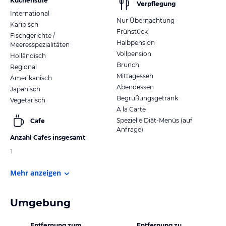
Küchenstile
Verpflegung
International
Nur Übernachtung
Karibisch
Frühstück
Fischgerichte /
Halbpension
Meeresspezialitäten
Vollpension
Holländisch
Brunch
Regional
Mittagessen
Amerikanisch
Abendessen
Japanisch
Begrüßungsgetränk
Vegetarisch
A la Carte
Spezielle Diät-Menüs (auf
Cafe
Anfrage)
Anzahl Cafes insgesamt
1
Mehr anzeigen
Umgebung
Entfernung zum
Entfernung zu