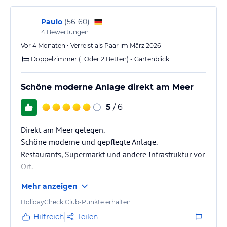
Zimmerkategorien:
Paulo
(
56-60
)
Lobby View - im Hauptgebäude mit Balkon und Blick auf die offene
4
Bewertungen
Lobby mit Garten
Vor 4 Monaten • Verreist als Paar im März 2026
Garden View - in einem der Nebengebäude mit Balkon oder
Doppelzimmer (1 Oder 2 Betten) - Gartenblick
Terrasse und Blick auf den Garten
Boulevard Room - im Hauptgebäude mit Balkon und Blick auf den
Papagayo Beach Plaza
Schöne moderne Anlage direkt am Meer
Ocean View - in einem der Nebengebäude mit Balkon oder
5
/ 6
Terrasse mit seitlichem Meerblick
Ocean Front - in einem der Nebengebäude mit Balkon und
frontalem Meerblick
Direkt am Meer gelegen.
Schöne moderne und gepflegte Anlage.
Gastronomie im Hotel
Restaurants, Supermarkt und andere Infrastruktur vor
Kulinarisch verwöhnt werden Sie im hauseigenen Restaurant und
Ort.
im Papagayo Beach Club.
Mehr anzeigen
Restaurants & Bars
HolidayCheck Club-Punkte erhalten
• Papagayo Beach Club (Frühstück wird hier serviert)
Hilfreich
Teilen
• Beach Bar im Papagayo Beach Club