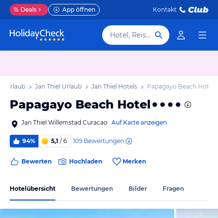
%
Deals
App öffnen
Kontakt
Hotel, Reiseziel
n Urlaub
Jan Thiel Urlaub
Jan Thiel Hotels
Papagayo Beach Hotel
Papagayo Beach Hotel
Jan Thiel Willemstad Curacao
Auf Karte anzeigen
109
Bewertungen
94%
5,1
/ 6
Bewerten
Hochladen
Merken
Hotelübersicht
Bewertungen
Bilder
Fragen