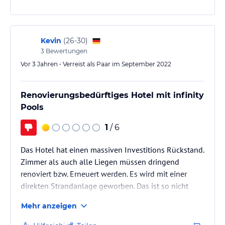
• Offene Lounge in der Lobby
• Modernes Fitness-Center inklusive Kursangebote
• Kostenfreies WLAN
• Wäschereinigung
Kevin
(
26-30
)
• Autovermietung
3
Bewertungen
• Flitterwochen- und Hochzeitsangebote möglich
Vor 3 Jahren • Verreist als Paar im September 2022
Hinweis:
Allgemeine und unverbindliche
Hoteliers-/Veranstalter-/Kataloginformationen. Alle Angaben
Renovierungsbedürftiges Hotel mit infinity
ohne Gewähr und ohne Prüfung durch HolidayCheck. Bitte
Pools
lies vor der Buchung die verbindlichen
Angebotsdetails
des
jeweiligen Veranstalters.
1
/ 6
Das Hotel hat einen massiven Investitions Rückstand.
Zimmer als auch alle Liegen müssen dringend
renoviert bzw. Erneuert werden. Es wird mit einer
direkten Strandanlage geworben. Das ist so nicht
ganz korrekt. Es wurde quasi Sand aufgeschüttet und
Mehr anzeigen
liegen an die 2 Infinity Pools gestellt. Ein direkter
Zugang zum Meer ist hier nicht möglich. Alle