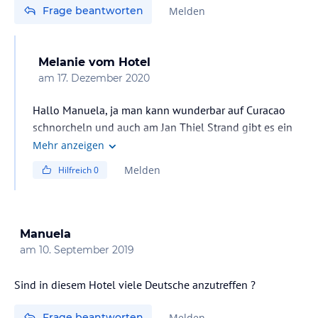
Frage beantworten
Melden
Melanie
vom Hotel
am
17. Dezember 2020
Hallo Manuela, ja man kann wunderbar auf Curacao
schnorcheln und auch am Jan Thiel Strand gibt es ein
Riff. Ausrüstung kann man sich auch vor Ort ausleihen.
Mehr anzeigen
Melden
Hilfreich
0
Manuela
am
10. September 2019
Sind in diesem Hotel viele Deutsche anzutreffen ?
Frage beantworten
Melden