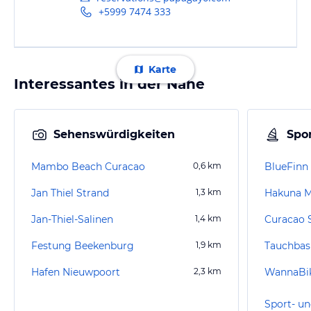
+5999 7474 333
Karte
Interessantes in der Nähe
Sehenswürdigkeiten
Spor
Mambo Beach Curacao
0,6
km
BlueFinn
Jan Thiel Strand
1,3
km
Jan-Thiel-Salinen
1,4
km
Curacao 
Festung Beekenburg
1,9
km
Tauchbas
Hafen Nieuwpoort
2,3
km
WannaBik
Sport- un