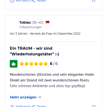
Hilfreich
Teilen
Strandliegen sind stark verdreckt und zum Großteil
beschädigt. Diese müssten dringend ersetzt werden.
Desweiteren ist der Gehweg mit Holzbrettern verlegt
worden. Aufgrund…
Tobias
(
36-40
)
11
Bewertungen
Vor 3 Jahren • Verreist als Paar im Dezember 2022
Ein TRAUM - wir sind
"Wiederholungstäter" :-)
6
/ 6
Wunderschönes stilvolles und sehr elegantes Hotel.
Direkt am Strand mit zwei wunderschönen Pools.
Sehr schönes Ambiente und alles top gepflegt.
Mehr anzeigen
Hilfreich
Teilen