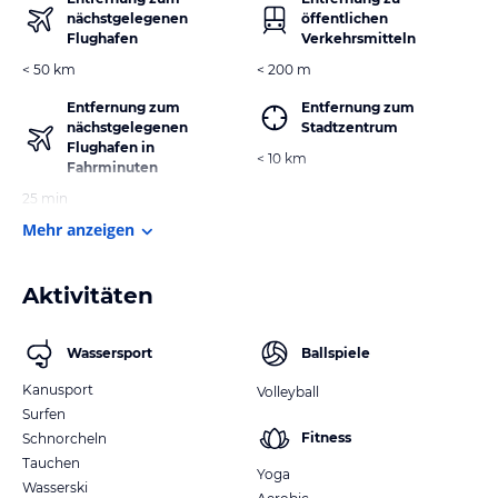
nächstgelegenen
öffentlichen
Flughafen
Verkehrsmitteln
< 50 km
< 200 m
Entfernung zum
Entfernung zum
nächstgelegenen
Stadtzentrum
Flughafen in
< 10 km
Fahrminuten
25 min
Mehr anzeigen
Aktivitäten
Wassersport
Ballspiele
Kanusport
Volleyball
Surfen
Fitness
Schnorcheln
Tauchen
Yoga
Wasserski