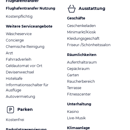
Flughafentransfer
Ausstattung
Flughafentransfer Nutzung
Kostenpflichtig
Geschäfte
Geschenkeladen
Weitere Serviceangebote
Minimarkt/Kiosk
Wäscheservice
Kleidungsgeschäft
Concierge
Friseur-/Schönheitssalon
Chemische Reinigung
Arzt
Räumlichkeiten
Fahrradverleih
Aufenthaltsraum
Geldautomat vor Ort
Gepäckraum
Devisenwechsel
Garten
Hotelsafe
Raucherbereich
Informationsschalter für
Terrasse
Ausflüge
Fitnesscenter
Autovermietung
Unterhaltung
Parken
Kasino
Live-Musik
Kostenfrei
Klimaanlage
Parkplatzreservierung