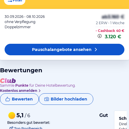
Filter
ab
3.160 €
30.09.2026 - 08.10.2026
ohne Verpflegung
2 ERW • 1 Woche
Doppelzimmer
- Cashback
40 €
3.120 €
Pauschalangebote
ansehen
Bewertungen
Sammle
Punkte
für Deine Hotelbewertung.
Kostenlos anmelden
Bewerten
Bilder hochladen
5,1
Gut
/ 6
Schö
Besonders gut bewertet:
Direk
Top Poolbereich