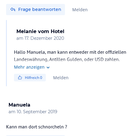
Frage beantworten
Melden
Melanie
vom Hotel
am
17. Dezember 2020
Hallo Manuela, man kann entweder mit der offiziellen
Landeswährung, Antillen Gulden, oder USD zahlen.
Beides kann man übrigens vor Ort abheben. Und
Mehr anzeigen
natürlich geht auch Kreditkarte.
Melden
Hilfreich
0
Manuela
am
10. September 2019
Kann man dort schnorcheln ?