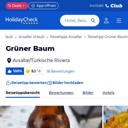
%
Deals
App öffnen
Kontakt
Hotel, Reiseziel
a Urlaub
Avsallar Urlaub
Reisetipps Avsallar
Reisetipp Grüner Baum
Grüner Baum
Avsallar/Türkische Riviera
100%
5,1
/ 6
18 Bewertungen
Reisetipp bewerten
Bilder hochladen
Reisetippübersicht
Bewertungen
Bilder
Hotels