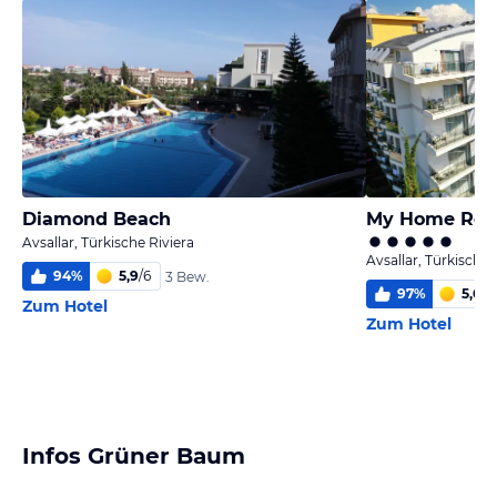
Diamond Beach
My Home Res
Avsallar, Türkische Riviera
Avsallar, Türkische 
94
%
5,9
/
6
3 Bew.
97
%
5,6
/
6
Zum Hotel
Zum Hotel
Infos Grüner Baum