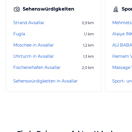
Sehenswürdigkeiten
Spor
Strand Avsallar
Mehmets
0,9
km
Fugla
Alaiye IN
1,1
km
Moschee in Avsallar
ALİ BAB
1,2
km
Uhrturm in Avsallar
Hamam Ve
1,3
km
Fischereihafen Avsallar
Massage 
2,0
km
Sehenswürdigkeiten in Avsallar
Sport- un