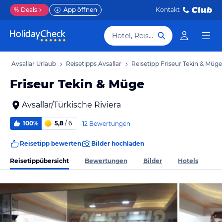
%
Deals
App öffnen
Kontakt
Hotel, Reiseziel
b
Avsallar Urlaub
Reisetipps Avsallar
Reisetipp Friseur Tekin & Müge
Friseur Tekin & Müge
Avsallar/Türkische Riviera
100%
5,8
/ 6
12 Bewertungen
Reisetipp bewerten
Bilder hochladen
Reisetippübersicht
Bewertungen
Bilder
Hotels