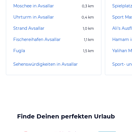
Moschee in Avsallar
Spielplat
0,3
km
Uhrturm in Avsallar
0,4
km
Strand Avsallar
Ali's Ausf
1,0
km
Fischereihafen Avsallar
Hamam i
1,1
km
Fugla
Yalihan 
1,5
km
Sehenswürdigkeiten in Avsallar
Sport- un
Finde Deinen perfekten Urlaub