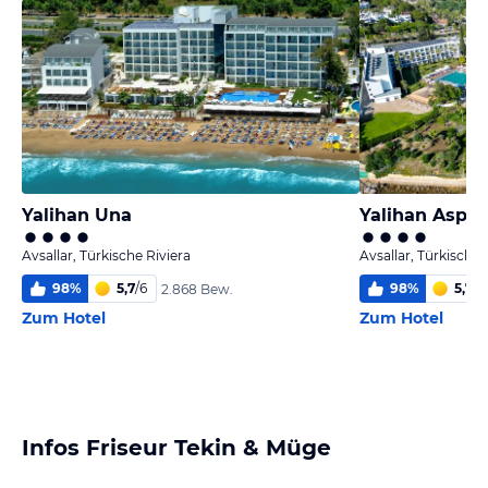
Yalihan Una
Yalihan Aspe
Avsallar, Türkische Riviera
Avsallar, Türkische 
98
%
5,7
/
6
98
%
5,7
/
6
2.868 Bew.
Zum Hotel
Zum Hotel
Infos Friseur Tekin & Müge