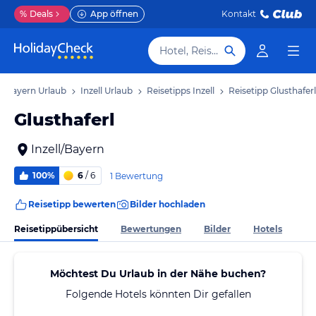
%
Deals
App öffnen
Kontakt
Hotel, Reiseziel
Bayern Urlaub
Inzell Urlaub
Reisetipps Inzell
Reisetipp Glusthaferl
Glusthaferl
Inzell/Bayern
100%
6
/ 6
1 Bewertung
Reisetipp bewerten
Bilder hochladen
Reisetippübersicht
Bewertungen
Bilder
Hotels
Möchtest Du Urlaub in der Nähe buchen?
Folgende Hotels könnten Dir gefallen