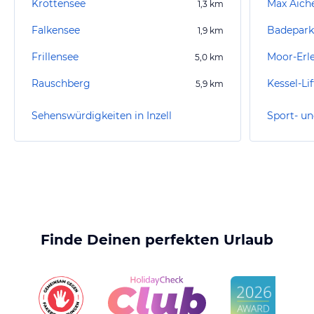
Krottensee
Max Aich
1,3
km
Falkensee
Badepark 
1,9
km
Frillensee
Moor-Erle
5,0
km
Rauschberg
Kessel-Lif
5,9
km
Sehenswürdigkeiten in Inzell
Sport- un
Finde Deinen perfekten Urlaub