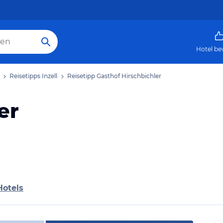
Hotel be
Reisetipps Inzell
Reisetipp Gasthof Hirschbichler
er
Hotels