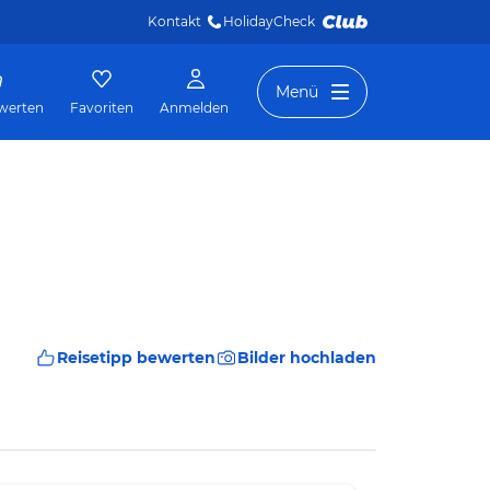
Kontakt
HolidayCheck 
Menü
werten
Favoriten
Anmelden
Reisetipp bewerten
Bilder hochladen