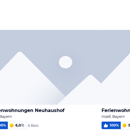
ienwohnungen Neuhaushof
Ferienwoh
, Bayern
Inzell, Bayern
00
%
6,0
/
6
100
%
5
6 Bew.