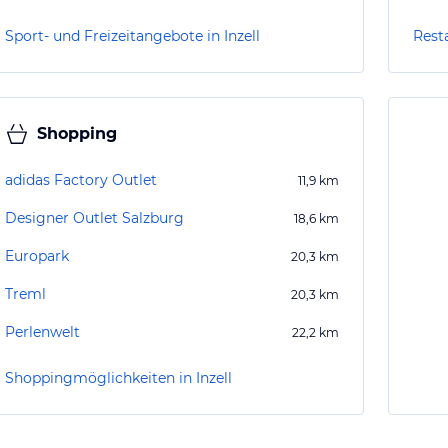
Sport- und Freizeitangebote in Inzell
Resta
Shopping
adidas Factory Outlet
11,9
km
Designer Outlet Salzburg
18,6
km
Europark
20,3
km
Treml
20,3
km
Perlenwelt
22,2
km
Shoppingmöglichkeiten in Inzell