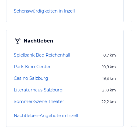
Sehenswürdigkeiten in Inzell
Nachtleben
Spielbank Bad Reichenhall
10,7
km
Park-Kino-Center
10,9
km
Casino Salzburg
19,3
km
Literaturhaus Salzburg
21,8
km
Sommer-Szene Theater
22,2
km
Nachtleben-Angebote in Inzell