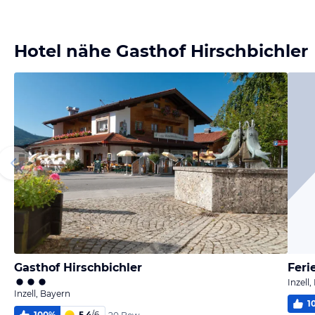
Bild melden
von Martin
Hotel nähe Gasthof Hirschbichler
Gasthof Hirschbichler
Fer
Inzell
Inzell, Bayern
1
100
%
5,4
/
6