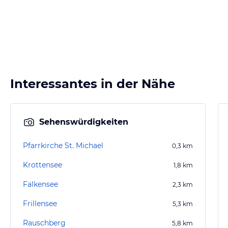
Interessantes in der Nähe
Sehenswürdigkeiten
Pfarrkirche St. Michael
0,3
km
Krottensee
1,8
km
Falkensee
2,3
km
Frillensee
5,3
km
Rauschberg
5,8
km