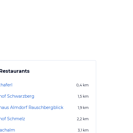
Restaurants
haferl
0,4
km
hof Schwarzberg
1,5
km
haus Almdorf Rauschbergblick
1,9
km
hof Schmelz
2,2
km
achalm
3,1
km