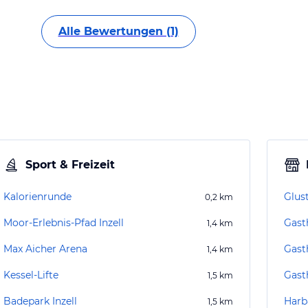
Alle Bewertungen (1)
Sport & Freizeit
Kalorienrunde
Glust
0,2
km
Moor-Erlebnis-Pfad Inzell
Gast
1,4
km
Max Aicher Arena
Gast
1,4
km
Kessel-Lifte
Gast
1,5
km
Badepark Inzell
Harb
1,5
km