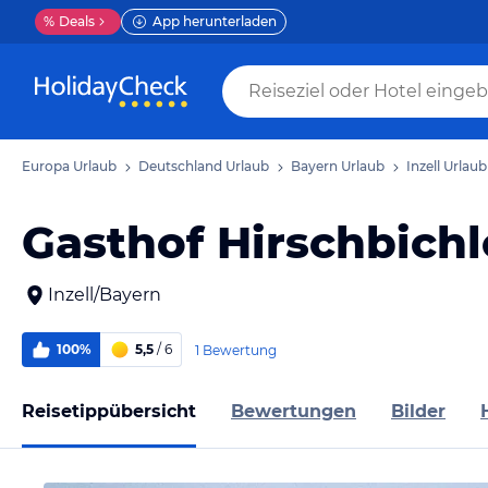
%
Deals
App herunterladen
Europa Urlaub
Deutschland Urlaub
Bayern Urlaub
Inzell Urlaub
Gasthof Hirschbichl
Inzell/Bayern
100%
5,5
/ 6
1 Bewertung
Reisetippübersicht
Bewertungen
Bilder