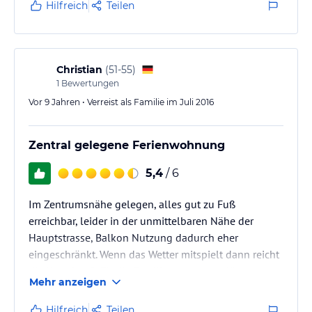
Hilfreich
Teilen
Christian
(
51-55
)
1
Bewertungen
Vor 9 Jahren • Verreist als Familie im Juli 2016
Zentral gelegene Ferienwohnung
5,4
/ 6
Im Zentrumsnähe gelegen, alles gut zu Fuß
erreichbar, leider in der unmittelbaren Nähe der
Hauptstrasse, Balkon Nutzung dadurch eher
eingeschränkt. Wenn das Wetter mitspielt dann reicht
die Unterkunft für die Familie aus, wenns länger
Mehr anzeigen
regnet wirds anstrengend....Aber wir hatten Glück
und sind eigentlich zu den Mahlzeiten und zum
Hilfreich
Teilen