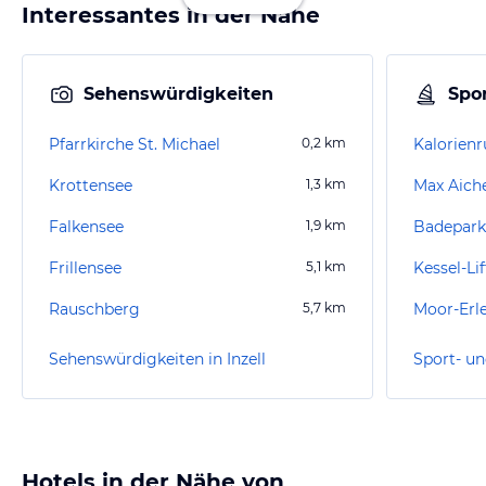
Interessantes in der Nähe
Sehenswürdigkeiten
Spor
Pfarrkirche St. Michael
0,2
km
Kalorien
Krottensee
1,3
km
Max Aich
Falkensee
1,9
km
Badepark 
Frillensee
5,1
km
Kessel-Lif
Rauschberg
5,7
km
Moor-Erle
Sehenswürdigkeiten in Inzell
Sport- un
Hotels in der Nähe von