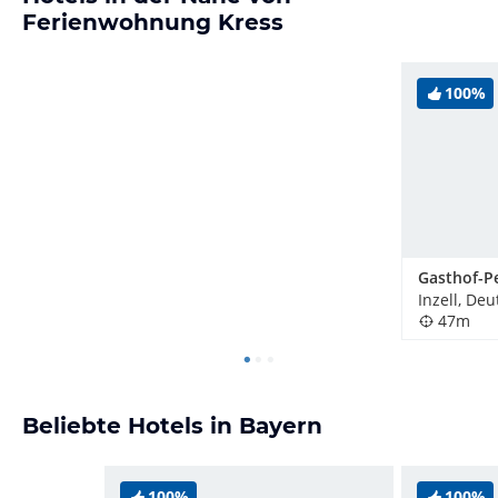
Ferienwohnung Kress
100%
Inzell, De
47m
Beliebte Hotels in Bayern
100%
100%