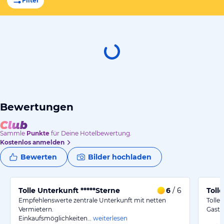
Filter
Bewertungen
Sammle
Punkte
für Deine Hotelbewertung.
Kostenlos anmelden
Bewerten
Bilder hochladen
Tolle Unterkunft *****Sterne
6
/ 6
Toll
Empfehlenswerte zentrale Unterkunft mit netten
Tolle
Vermietern.
Gastg
Einkaufsmöglichkeiten…
weiterlesen