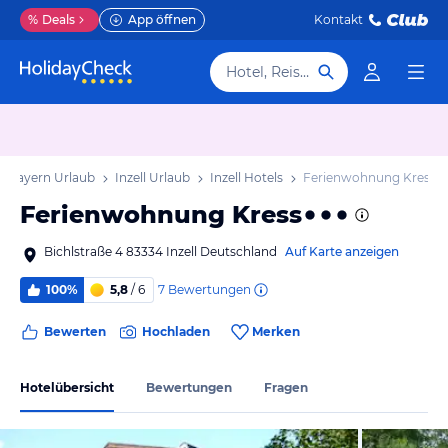
%
Deals
App öffnen
Kontakt
Hotel, Reiseziel
Bayern Urlaub
Inzell Urlaub
Inzell Hotels
Ferienwohnung Kress
Ferienwohnung Kress
Bichlstraße 4 83334 Inzell Deutschland
Auf Karte anzeigen
7
Bewertungen
100%
5,8
/ 6
Bewerten
Hochladen
Merken
Hotelübersicht
Bewertungen
Fragen