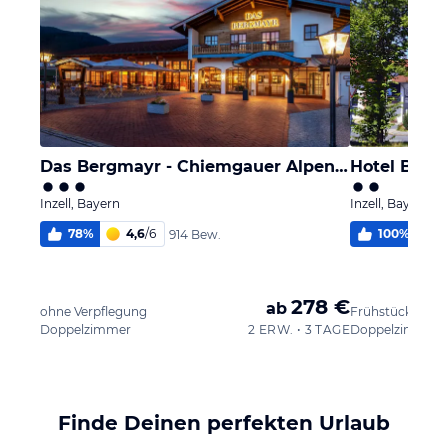
Das Bergmayr - Chiemgauer Alpenhotel
Hotel Bavar
Inzell, Bayern
Inzell, Bayern
78
%
4,6
/
6
100
%
914 Bew.
278 €
ab
ohne Verpflegung
Frühstück
Doppelzimmer
2 ERW. • 3 TAGE
Doppelzimmer
Finde Deinen perfekten Urlaub