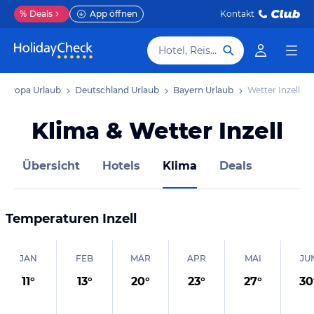
%
Deals
App öffnen
Kontakt
Hotel, Reiseziel
Europa Urlaub
Deutschland Urlaub
Bayern Urlaub
Wetter Inzell
Klima & Wetter Inzell
Übersicht
Hotels
Klima
Deals
Temperaturen
Inzell
JAN
FEB
MÄR
APR
MAI
JU
11
°
13
°
20
°
23
°
27
°
30