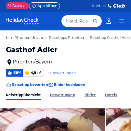
%
Deals
App öffnen
Kontakt
Hotel, Reiseziel
rlaub
Pfronten Urlaub
Reisetipps Pfronten
Reisetipp Gasthof Adler
Gasthof Adler
Pfronten/Bayern
68%
4,9
/ 6
19 Bewertungen
Reisetipp bewerten
Bilder hochladen
Reisetippübersicht
Bewertungen
Bilder
Hotels