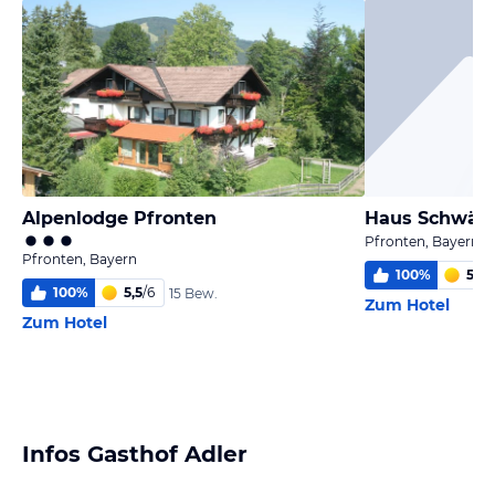
Alpenlodge Pfronten
Haus Schwäll
Pfronten, Bayern
Pfronten, Bayern
100
%
5,8
/
100
%
5,5
/
6
15 Bew.
Zum Hotel
Zum Hotel
Infos Gasthof Adler