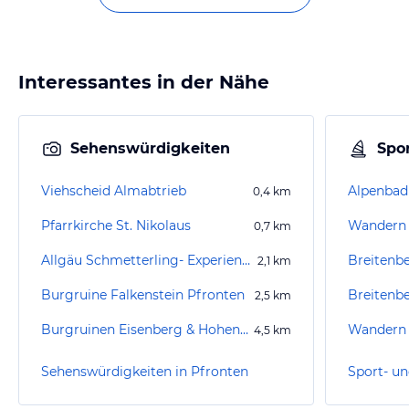
Interessantes in der Nähe
Sehenswürdigkeiten
Spor
Viehscheid Almabtrieb
Alpenbad
0,4
km
Pfarrkirche St. Nikolaus
Wandern 
0,7
km
Allgäu Schmetterling- Experience
Breitenb
2,1
km
Burgruine Falkenstein Pfronten
Breitenb
2,5
km
Burgruinen Eisenberg & Hohenfreyberg
Wandern 
4,5
km
Sehenswürdigkeiten in Pfronten