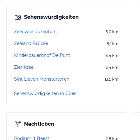
Sehenswürdigkeiten
Zeeuwse Rozentuin
5,0
km
Zeeland Brücke
9,1
km
Kinderbauernhof De Punt
13,4
km
Zierikzee
13,4
km
Sint Lieven Monstertoren
13,5
km
Sehenswürdigkeiten in Goes
Nachtleben
Podium 't Beest
2,8
km