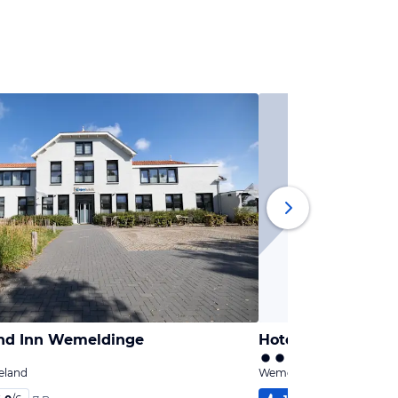
and Inn Wemeldinge
Hotel De Oesterba
eland
Wemeldinge, Seeland