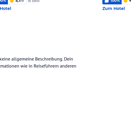
00
%
5,7
/
6
100
%
18 Bew.
Hotel
Zum Hotel
h keine allgemeine Beschreibung. Dein
nformationen wie in Reiseführern anderen