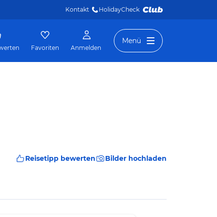
Kontakt
HolidayCheck 
Menü
werten
Favoriten
Anmelden
Reisetipp bewerten
Bilder hochladen