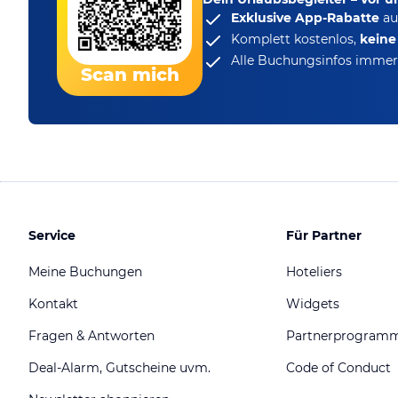
Exklusive App-Rabatte
au
Komplett kostenlos,
kein
Alle Buchungsinfos immer 
Scan mich
Service
Für Partner
Meine Buchungen
Hoteliers
Kontakt
Widgets
Fragen & Antworten
Partnerprogram
Deal-Alarm, Gutscheine uvm.
Code of Conduct