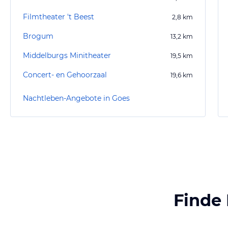
Filmtheater 't Beest
2,8
km
Brogum
13,2
km
Middelburgs Minitheater
19,5
km
Concert- en Gehoorzaal
19,6
km
Nachtleben-Angebote in Goes
Finde