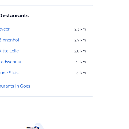
Restaurants
eveer
2,3
km
Binnenhof
2,7
km
itte Lelie
2,8
km
tadsschuur
3,1
km
ude Sluis
7,1
km
aurants in Goes