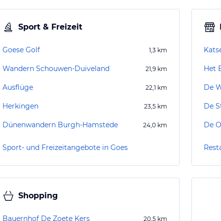
Sport & Freizeit
Goese Golf
Kats
1,3
km
Wandern Schouwen-Duiveland
Het 
21,9
km
Ausflüge
De W
22,1
km
Herkingen
De S
23,5
km
Dünenwandern Burgh-Hamstede
De O
24,0
km
Sport- und Freizeitangebote in Goes
Rest
Shopping
Bauernhof De Zoete Kers
20,5
km