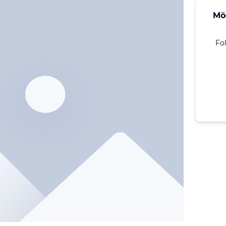
Mö
Fo