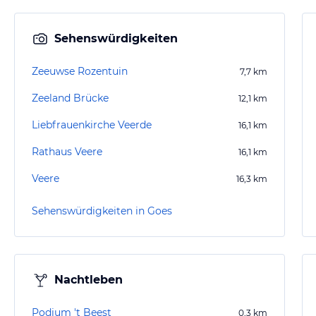
Sehenswürdigkeiten
Zeeuwse Rozentuin
7,7
km
Zeeland Brücke
12,1
km
Liebfrauenkirche Veerde
16,1
km
Rathaus Veere
16,1
km
Veere
16,3
km
Sehenswürdigkeiten in Goes
Nachtleben
Podium 't Beest
0,3
km