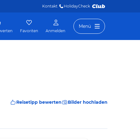
Kontakt
HolidayCheck 
Menü
werten
Favoriten
Anmelden
Reisetipp bewerten
Bilder hochladen