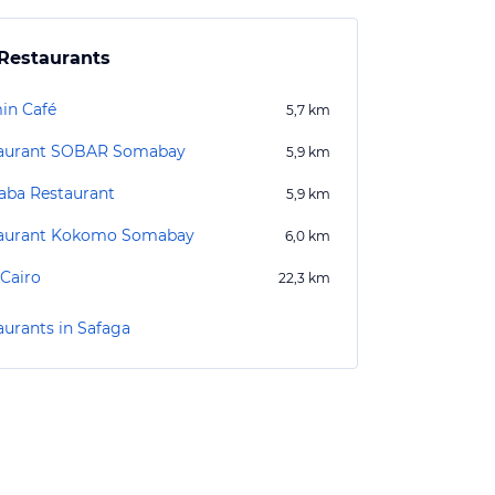
Restaurants
in Café
5,7
km
aurant SOBAR Somabay
5,9
km
Baba Restaurant
5,9
km
aurant Kokomo Somabay
6,0
km
 Cairo
22,3
km
aurants in Safaga