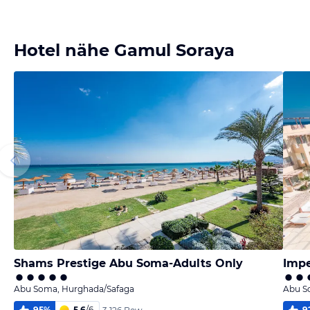
Bild melden
von Angie
Hotel nähe Gamul Soraya
Shams Prestige Abu Soma-Adults Only
Impe
Abu Soma, Hurghada/Safaga
Abu S
95
%
5,6
/
6
9