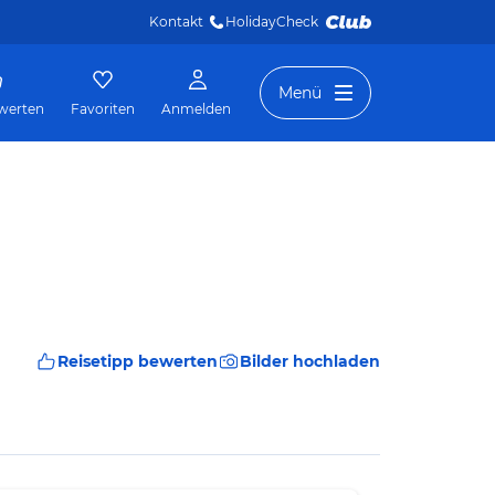
Kontakt
HolidayCheck 
Menü
werten
Favoriten
Anmelden
Reisetipp bewerten
Bilder hochladen