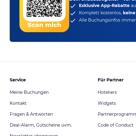
Exklusive App-Rabatte
au
Komplett kostenlos,
kein
Alle Buchungsinfos immer 
Scan mich
Service
Für Partner
Meine Buchungen
Hoteliers
Kontakt
Widgets
Fragen & Antworten
Partnerprogram
Deal-Alarm, Gutscheine uvm.
Code of Conduct