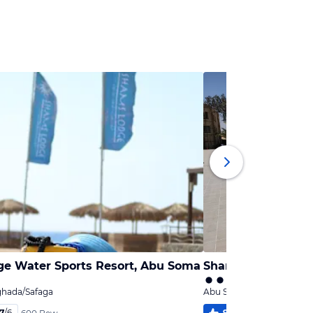
e Water Sports Resort, Abu Soma
Shams Safaga Res
hada/Safaga
Abu Soma, Hurghada/Saf
,7
/
6
92
%
5,1
/
6