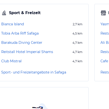
Sport & Freizeit
Bianca Island
Yasm
2,7
km
Tobia Arba Riff Safaga
Rest
4,5
km
Barakuda Diving Center
Ali 
4,7
km
Reitstall Hotel Imperial Shams
Rest
4,7
km
Club Mistral
Cafe
4,7
km
Sport- und Freizeitangebote in Safaga
Rest