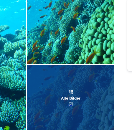
Bild melden
von Angie
Alle Bilder
(
2
)