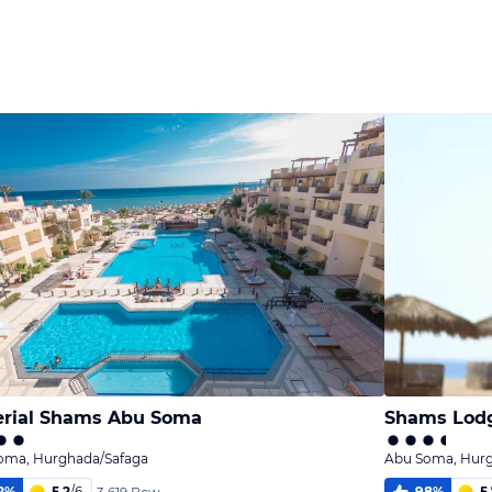
rial Shams Abu Soma
Shams Lodg
oma, Hurghada/Safaga
Abu Soma, Hurg
2
%
5,2
/
6
98
%
5