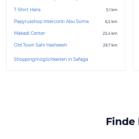
T-Shirt Hans
5,1
km
Papyrusshop Interconti Abu Soma
6,2
km
Makadi Center
23,4
km
Old Town Sahl Hasheesh
29,7
km
Shoppingmöglichkeiten in Safaga
Finde