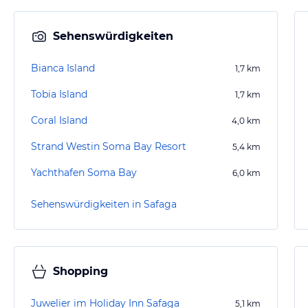
Sehenswürdigkeiten
Bianca Island
1,7
km
Tobia Island
1,7
km
Coral Island
4,0
km
Strand Westin Soma Bay Resort
5,4
km
Yachthafen Soma Bay
6,0
km
Sehenswürdigkeiten in Safaga
Shopping
Juwelier im Holiday Inn Safaga
5,1
km