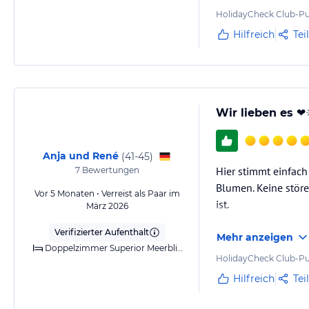
HolidayCheck Club-Pu
Der Infinty Pool (Süßwasser) lädt zum entspannten Schwimmen mit dir
Hilfreich
Tei
beheizbar.
Sonstige Einrichtungen und Services
Präsentiert mit einer Mischung von Aromen, Düften und grandiosen Au
hervorragender und persönlicher Service alle Sinne!
Wir lieben es ❤️☀
Hinweis:
Allgemeine und unverbindliche Hoteliers-/Veranstalter-/K
Anja und René
(
41-45
)
Gewähr und ohne Prüfung durch HolidayCheck. Bitte lies vor der B
Hier stimmt einfach
7
Bewertungen
jeweiligen Veranstalters.
Blumen. Keine störe
Vor 5 Monaten • Verreist als Paar im
ist.
März 2026
Verifizierter Aufenthalt
Mehr anzeigen
Doppelzimmer Superior Meerblick
HolidayCheck Club-Pu
Hilfreich
Tei