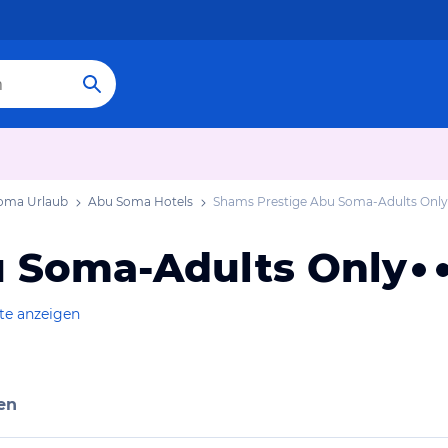
oma Urlaub
Abu Soma Hotels
Shams Prestige Abu Soma-Adults Only
u Soma-Adults Only
te anzeigen
en