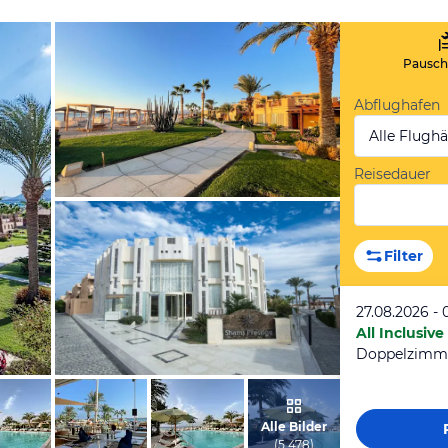
Pauscha
Abflughafen
Alle Flugh
Reisedauer
vom Hotelier, April 2025
Filter
27.08.2026 - 
All Inclusive
Doppelzimme
vom Hotelier, März 2019
Alle Bilder
(
5.478
)