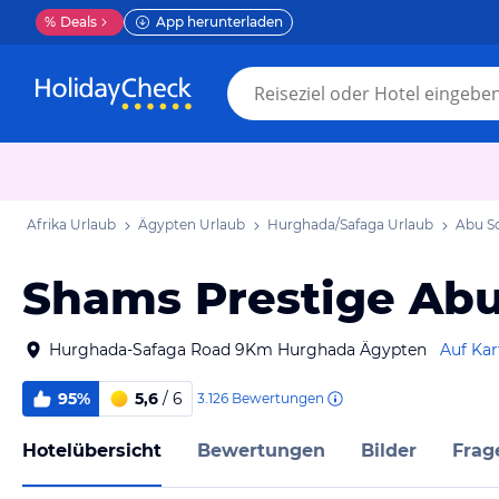
%
Deals
App herunterladen
Afrika Urlaub
Ägypten Urlaub
Hurghada/Safaga Urlaub
Abu S
Shams Prestige Ab
Hurghada-Safaga Road 9Km Hurghada Ägypten
Auf Kar
95%
5,6
/ 6
3.126
Bewertungen
Hotelübersicht
Bewertungen
Bilder
Frag