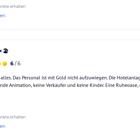
nkte erhalten
ektem Meerblick ein und ist im Winter
len
ssichten erfreut ein warmherziger,
️🏖️
6
/ 6
ataloginformationen. Alle Angaben ohne
uchung die verbindlichen
Angebotsdetails
des
 alles. Das Personal ist mit Gold nicht aufzuwiegen. Die Hotelanl
nde Animation, keine Verkäufer und keine Kinder. Eine Ruheoase,
nkte erhalten
len