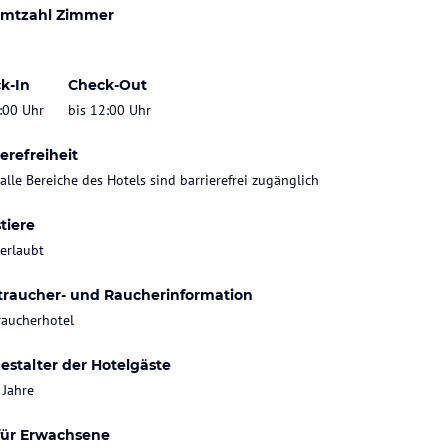
mtzahl Zimmer
k-In
Check-Out
:00 Uhr
bis 12:00 Uhr
erefreiheit
 alle Bereiche des Hotels sind barrierefrei zugänglich
tiere
 erlaubt
traucher- und Raucherinformation
raucherhotel
estalter der Hotelgäste
 Jahre
für Erwachsene