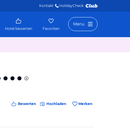
Kontakt
HolidayCheck 
Menü
Hotel bewerten
Favoriten
Bewerten
Hochladen
Merken