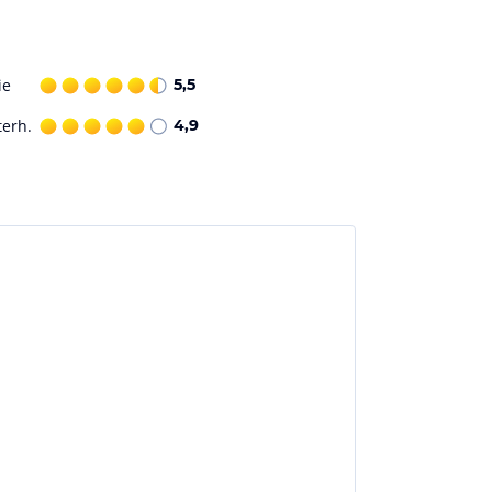
ie
5,5
terh.
4,9