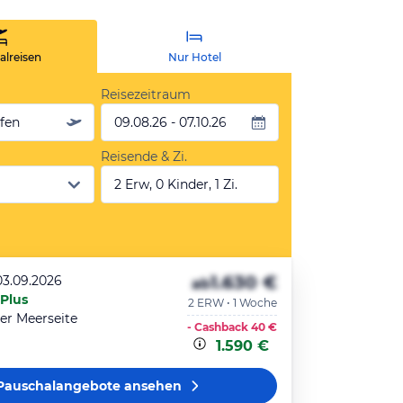
lreisen
Nur Hotel
Reisezeitraum
äfen
09.08.26 - 07.10.26
Reisende & Zi.
2 Erw, 0 Kinder, 1 Zi.
1.630 €
03.09.2026
ab
 Plus
2 ERW • 1 Woche
r Meerseite
- Cashback
40 €
1.590 €
Pauschalangebote
ansehen