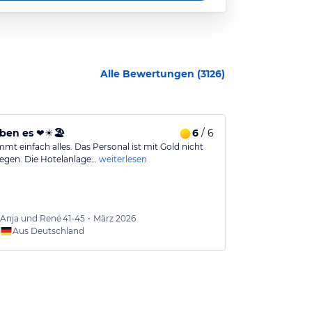
Alle Bewertungen (
3126
)
ben es ❤️☀️🏖️
6
/ 6
Das Hotel h
mmt einfach alles. Das Personal ist mit Gold nicht
Kleines, übers
egen. Die Hotelanlage…
weiterlesen
Updates beko
Anja und René
41-45
•
März 2026
Nicole
Aus Deutschland
Aus