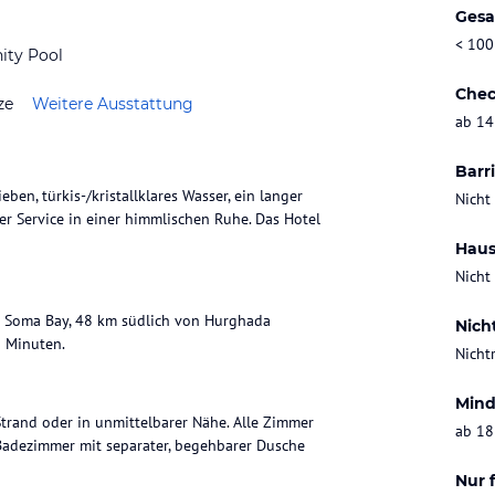
Gesa
< 100
nity Pool
Chec
ze
Weitere Ausstattung
ab 14
Barri
n, türkis-/kristallklares Wasser, ein langer
Nicht
er Service in einer himmlischen Ruhe. Das Hotel
Haus
Nicht
r Soma Bay, 48 km südlich von Hurghada
Nich
5 Minuten.
Nicht
Mind
rand oder in unmittelbarer Nähe. Alle Zimmer
ab 18
 Badezimmer mit separater, begehbarer Dusche
Nur 