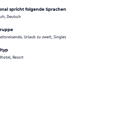
onal spricht folgende Sprachen
sch, Deutsch
gruppe
eitsreisende, Urlaub zu zweit, Singles
ltyp
dhotel, Resort