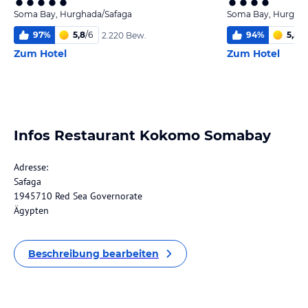
Soma Bay, Hurghada/Safaga
Soma Bay, Hurghad
97
%
5,8
/
6
94
%
5,5
/
6
2.220 Bew.
Zum Hotel
Zum Hotel
Infos Restaurant Kokomo Somabay
Adresse:
Safaga
1945710 Red Sea Governorate
Ägypten
Beschreibung bearbeiten