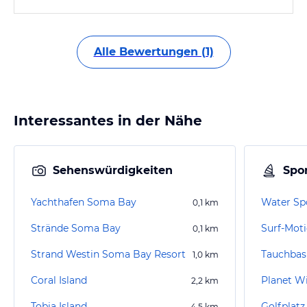
Alle Bewertungen (1)
Interessantes in der Nähe
Sehenswürdigkeiten
Spor
Yachthafen Soma Bay
Water Sp
0,1
km
Strände Soma Bay
Surf-Mot
0,1
km
Strand Westin Soma Bay Resort
1,0
km
Coral Island
Planet W
2,2
km
Tobia Island
Golfplat
4,5
km