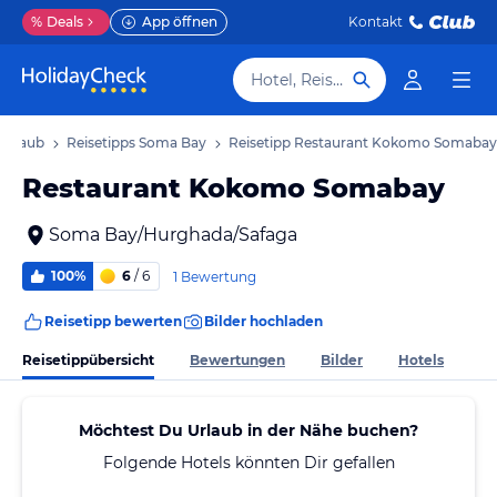
%
Deals
App öffnen
Kontakt
Hotel, Reiseziel
Urlaub
Reisetipps Soma Bay
Reisetipp Restaurant Kokomo Somabay
Restaurant Kokomo Somabay
Soma Bay/Hurghada/Safaga
100%
6
/ 6
1 Bewertung
Reisetipp bewerten
Bilder hochladen
Reisetippübersicht
Bewertungen
Bilder
Hotels
Möchtest Du Urlaub in der Nähe buchen?
Folgende Hotels könnten Dir gefallen