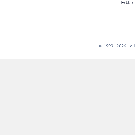
Erklär
© 1999 - 2026 Holi