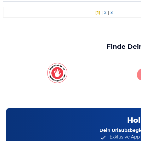
[1]
|
2
|
3
Finde Dei
Hol
Dein Urlaubsbegle
Exklusive App