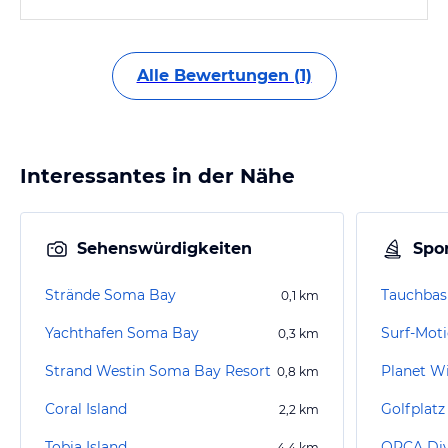
Alle Bewertungen (1)
Interessantes in der Nähe
Sehenswürdigkeiten
Spor
Strände Soma Bay
0,1
km
Yachthafen Soma Bay
Surf-Mot
0,3
km
Strand Westin Soma Bay Resort
Planet W
0,8
km
Coral Island
Golfplat
2,2
km
Tobia Island
ORCA Div
4,4
km