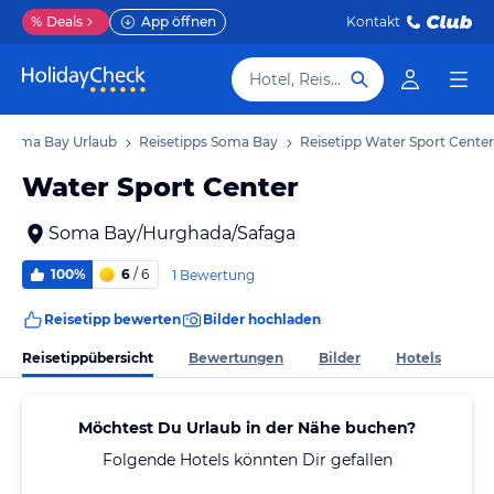
%
Deals
App öffnen
Kontakt
Hotel, Reiseziel
Soma Bay Urlaub
Reisetipps Soma Bay
Reisetipp Water Sport Center
Water Sport Center
Soma Bay/Hurghada/Safaga
100%
6
/ 6
1 Bewertung
Reisetipp bewerten
Bilder hochladen
Reisetippübersicht
Bewertungen
Bilder
Hotels
Möchtest Du Urlaub in der Nähe buchen?
Folgende Hotels könnten Dir gefallen