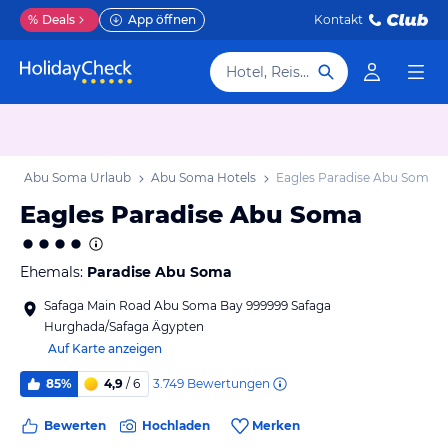
%
Deals
App öffnen
Kontakt
Hotel, Reiseziel
b
Abu Soma Urlaub
Abu Soma Hotels
Eagles Paradise Abu Soma
Eagles Paradise Abu Soma
Ehemals:
Paradise Abu Soma
Safaga Main Road Abu Soma Bay 999999 Safaga
Hurghada/Safaga Ägypten
Auf Karte anzeigen
3.749
Bewertungen
85%
4,9
/ 6
Bewerten
Hochladen
Merken