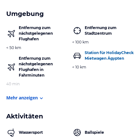
Umgebung
Entfernung zum
Entfernung zum
nächstgelegenen
Stadtzentrum
Flughafen
< 100 km
< 50 km
Station für HolidayCheck
Entfernung zum
Mietwagen Ägypten
nächstgelegenen
< 10 km
Flughafen in
Fahrminuten
40 min
Mehr anzeigen
Aktivitäten
Wassersport
Ballspiele