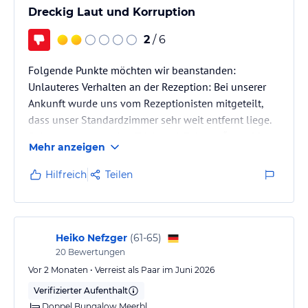
Dreckig Laut und Korruption
2
/ 6
Folgende Punkte möchten wir beanstanden:
Unlauteres Verhalten an der Rezeption: Bei unserer
Ankunft wurde uns vom Rezeptionisten mitgeteilt,
dass unser Standardzimmer sehr weit entfernt liege.
Er bot uns gegen eine „Trinkgeld-Zahlung“ von 20
Mehr anzeigen
Euro ein Upgrade auf einen Bungalow an. Wir
willigten ein, mussten jedoch feststellen, dass dies
Hilfreich
Teilen
eine Täuschung war: Die entlegeneren Gebäudeteile
befanden sich noch im Bau, und die reguläre
Unterbringung für unsere Kategorie war ohnehin ein
Bungalow. Dieses korrupte Verhalten…
Heiko Nefzger
(
61-65
)
20
Bewertungen
Vor 2 Monaten • Verreist als Paar im Juni 2026
Verifizierter Aufenthalt
Doppel Bungalow Meerbl.