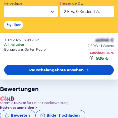
Reisedauer
Reisende & Zi.
2 Erw, 0 Kinder, 1 Zi.
Filter
ab
946 €
10.09.2026 - 17.09.2026
All Inclusive
2 ERW • 1 Woche
Bungalowzi. Garten Poolbl
- Cashback
20 €
926 €
Pauschalangebote
ansehen
Bewertungen
Sammle
Punkte
für Deine Hotelbewertung.
Kostenlos anmelden
Bewerten
Bilder hochladen