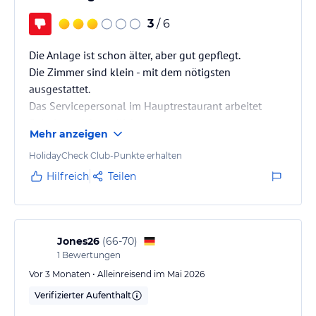
3
/ 6
Die Anlage ist schon älter, aber gut gepflegt.
Die Zimmer sind klein - mit dem nötigsten
ausgestattet.
Das Servicepersonal im Hauptrestaurant arbeitet
fleissig und freundlich.
Mehr anzeigen
Das Essen dort war für uns kaum essbar - es ist wie in
einer schlechten Kantine.
HolidayCheck Club-Punkte erhalten
Hilfreich
Teilen
Jones26
(
66-70
)
1
Bewertungen
Vor 3 Monaten • Alleinreisend im Mai 2026
Verifizierter Aufenthalt