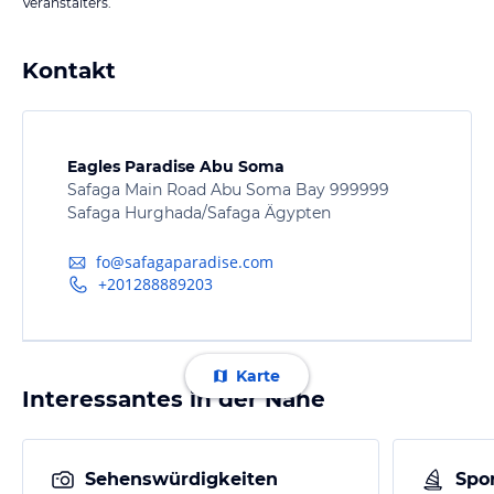
Veranstalters.
Kontakt
Eagles Paradise Abu Soma
Safaga Main Road Abu Soma Bay 999999
Safaga Hurghada/Safaga Ägypten
fo@safagaparadise.com
+201288889203
Karte
Interessantes in der Nähe
Sehenswürdigkeiten
Spor