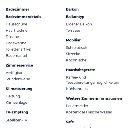
Badezimmer
Balkon
Badezimmerdetails
Balkontyp
Hausschuhe
Eigener Balkon
Haartrockner
Terrasse
Dusche
Mobiliar
Badewanne
Schreibtisch
Toilettenartikel
Sitzecke
Bademantel
Kochnische
Zimmerservice
Haushaltsgeräte
Verfügbar
Kaffee- und
Stundenweise
Teezubereitungsmöglichkeiten
Klimatisierung
Kühlschrank
Heizung
Weitere Zimmerinformationen
Klimaanlage
Feuermelder
TV-Empfang
Kostenlose Flasche Wasser
Satelliten-TV
Safe