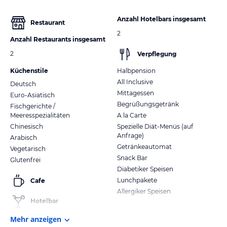
Anzahl Hotelbars insgesamt
Restaurant
2
Anzahl Restaurants insgesamt
2
Verpflegung
Küchenstile
Halbpension
All Inclusive
Deutsch
Mittagessen
Euro-Asiatisch
Begrüßungsgetränk
Fischgerichte /
Meeresspezialitäten
A la Carte
Chinesisch
Spezielle Diät-Menüs (auf
Anfrage)
Arabisch
Getränkeautomat
Vegetarisch
Snack Bar
Glutenfrei
Diabetiker Speisen
Lunchpakete
Cafe
Allergiker Speisen
Hotelbar
Mehr anzeigen