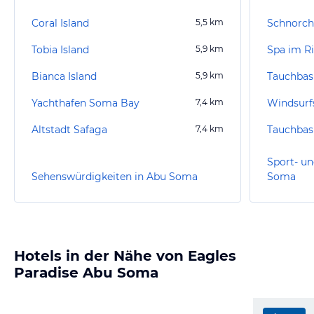
Coral Island
5,5
km
Schnorch
Tobia Island
5,9
km
Spa im R
Bianca Island
5,9
km
Yachthafen Soma Bay
7,4
km
Windsurf
Altstadt Safaga
7,4
km
Sport- un
Sehenswürdigkeiten in Abu Soma
Soma
Hotels in der Nähe von Eagles
Paradise Abu Soma