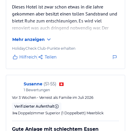
Dieses Hotel ist zwar schon etwas in die Jahre
gekommen aber besitzt einen tollen Sandstrand und
bietet Ruhe zum entschleunigen. Es wird viel
renoviert was auch dringend notwendig war. Der
neue Speisesaal und die Terrasse davor sind toll
Mehr anzeigen
geworden. Das Pizza Restaurant soll wohl auch
wieder zum Leben erweckt werden?! Außerdem
HolidayCheck Club-Punkte erhalten
besitzt das Hotel eine sehr gepflegte Gartenanlage....
Hilfreich
Teilen
😁
Susanne
(
51-55
)
1
Bewertungen
Vor 3 Wochen • Verreist als Familie im Juli 2026
Verifizierter Aufenthalt
Doppelzimmer Superior (1 Doppelbett) Meerblick
Gute Anlage mit schlechtem Essen