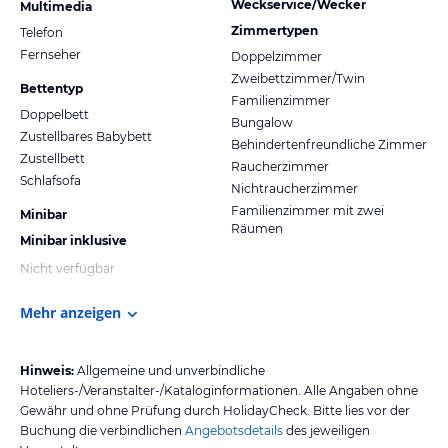
Weckservice/Wecker
Multimedia
Zimmertypen
Telefon
Fernseher
Doppelzimmer
Zweibettzimmer/Twin
Bettentyp
Familienzimmer
Doppelbett
Bungalow
Zustellbares Babybett
Behindertenfreundliche Zimmer
Zustellbett
Raucherzimmer
Schlafsofa
Nichtraucherzimmer
Familienzimmer mit zwei
Minibar
Räumen
Minibar inklusive
Nicht verfügbar
Mehr anzeigen
Hinweis:
Allgemeine und unverbindliche
Hoteliers-/Veranstalter-/Kataloginformationen. Alle Angaben ohne
Gewähr und ohne Prüfung durch HolidayCheck. Bitte lies vor der
Buchung die verbindlichen
Angebotsdetails
des jeweiligen