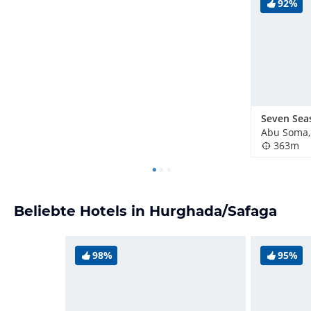
92%
Abu Soma,
363m
Beliebte Hotels in Hurghada/Safaga
98%
95%