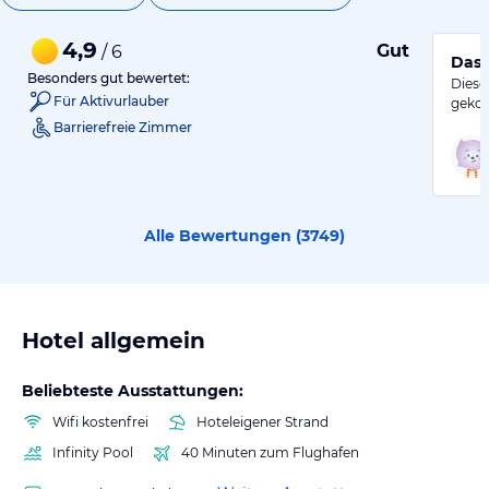
4,9
Gut
/ 6
Das 
Besonders gut bewertet:
Diese
Für Aktivurlauber
gekom
Barrierefreie Zimmer
Alle Bewertungen (
3749
)
Hotel allgemein
Beliebteste Ausstattungen:
Wifi kostenfrei
Hoteleigener Strand
Infinity Pool
40 Minuten zum Flughafen