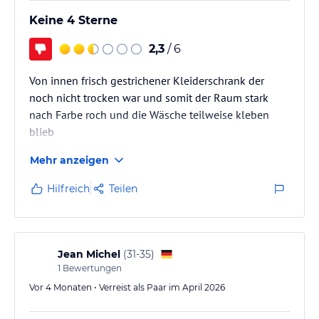
Keine 4 Sterne
2,3
/ 6
Von innen frisch gestrichener Kleiderschrank der
noch nicht trocken war und somit der Raum stark
nach Farbe roch und die Wäsche teilweise kleben
blieb
Der Abfluss des Waschbeckens im Badezimmer roch
Mehr anzeigen
faulig welches sich im ganzen Raum verteilte.
Die bodenreinigung erfolgte oberflächlich da
Hilfreich
Teilen
teilweise die toten fliegen oder Papierfitzel nur in
einer anderen Ecke zu finden waren
Auf der Terasse essen war nur bedingt möglich da die
vielen Krähen sich ungeniert auf die Leckereien auf
Jean Michel
(
31-35
)
den Tellern stürzten
1
Bewertungen
Vor 4 Monaten • Verreist als Paar im April 2026