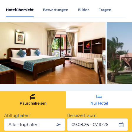
Hotelübersicht
Bewertungen
Bilder
Fragen
vom Hotelie
Pauschalreisen
Nur Hotel
Abflughafen
Reisezeitraum
Alle Flughäfen
09.08.26 - 07.10.26