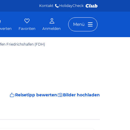
Kontakt
HolidayCheck 
Menü
werten
Favoriten
Anmelden
fen Friedrichshafen (FDH)
Reisetipp bewerten
Bilder hochladen