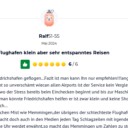
Ralf
51-55
Mai 2024
Flughafen klein aber sehr entspanntes Reisen
6
/ 6
edrichshafen geflogen...Fazit ist man kann ihn nur empfehlen!!!a
t so unverschämt wiecan allen Airports ist der Service kein Vergle
der Stress bereits beim Einchecken beginnt und bis zur Maschin
man könnte Friedrichshafen helfen er ist zwar klein und keine Sh
ch...
ichen Mist wie Memmingen,der übrigens der schlechteste Flughaf
.macht doch auch in den Medien jeden Tag Schlagzeilen mit irgen
he Uhr werdet erwähnt,so macht das Memmingen um Zahlen zu ste