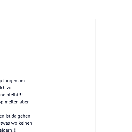
ngefangen am
ich zu
e bleibt!!!
op meilen aber
en ist da gehen
detwas wo keinen
igern!!!