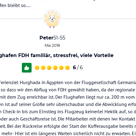
en bleibt so....
Peter
51-55
Mai 2018
ghafen FDH familiär, stressfrei, viele Vorteile
6
/ 6
erienziel Hurghada in Ägypten von der Fluggesellschaft Germani
so dass wir den Abflug von FDH gewählt haben, da der regional
it dem Zug erreichbar ist. Der Flughafen liegt nur ca. 200 m vom
fen ist auf seiner Größe sehr überschaubar und die Abwicklung erfo
Check-in bis zum EInstieg ins Flugzeug keinerlei Hektik auf, so d
 oder auch Geschäftsreise ist. Die Mitarbeiter mit denen iwr Kontak
t. Bei der Rückreise erfolgte der Start der Kofferausgabe bereits
mehr- HIer ist ein längeres Warten sicherlich nicht zu erwarten. E