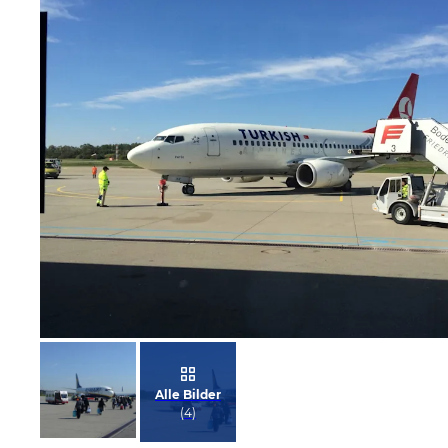
Bild melden
von Ines
Alle Bilder
(
4
)