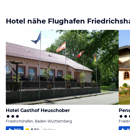
Bild
melden
von Alice
Hotel nähe Flughafen Friedrichsh
Hotel Gasthof Heuschober
Pens
Friedrichshafen, Baden-Württemberg
Fried
96
%
5,2
/
6
9