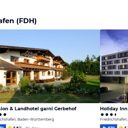
afen (FDH)
ion & Landhotel garni Gerbehof
Holiday Inn
richshafen, Baden-Württemberg
Friedrichshafe
7
%
5,8
/
6
97
%
5,