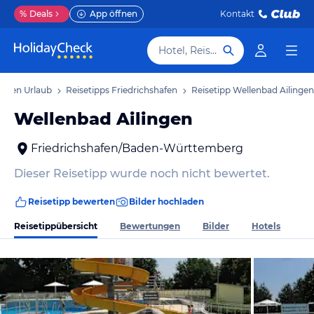
%
Deals
App öffnen
Kontakt
Hotel, Reiseziel
hafen Urlaub
Reisetipps Friedrichshafen
Reisetipp Wellenbad Ailingen
Wellenbad Ailingen
Friedrichshafen/Baden-Württemberg
Dieser Reisetipp wurde noch nicht bewertet.
Reisetipp bewerten
Bilder hochladen
Reisetippübersicht
Bewertungen
Bilder
Hotels