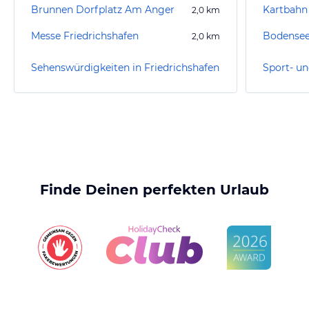
Brunnen Dorfplatz Am Anger
2,0
km
Messe Friedrichshafen
Bodensee
2,0
km
Sehenswürdigkeiten in Friedrichshafen
Finde Deinen perfekten Urlaub