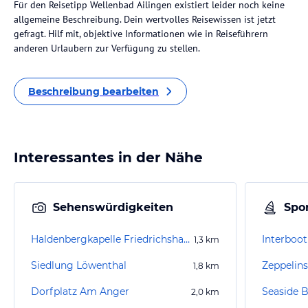
Für den Reisetipp Wellenbad Ailingen existiert leider noch keine
allgemeine Beschreibung. Dein wertvolles Reisewissen ist jetzt
gefragt. Hilf mit, objektive Informationen wie in Reiseführern
anderen Urlaubern zur Verfügung zu stellen.
Beschreibung bearbeiten
Interessantes in der Nähe
Sehenswürdigkeiten
Spor
Haldenbergkapelle Friedrichshafen
Interboo
1,3
km
Siedlung Löwenthal
Zeppelin
1,8
km
Dorfplatz Am Anger
Seaside 
2,0
km