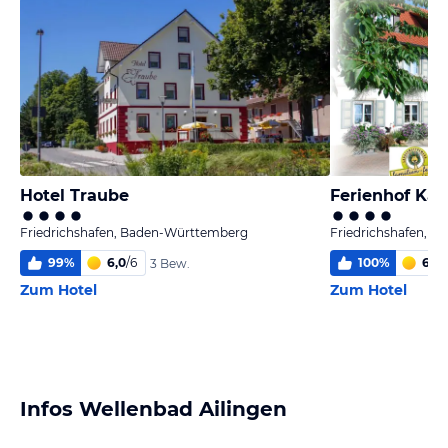
Hotel Traube
Ferienhof Ka
Friedrichshafen, Baden-Württemberg
Friedrichshafen, 
99
%
6,0
/
6
100
%
6,0
/
3 Bew.
Zum Hotel
Zum Hotel
Infos Wellenbad Ailingen