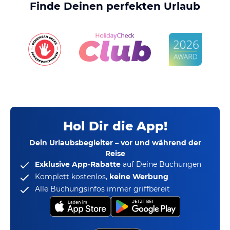
Finde Deinen perfekten Urlaub
Hol Dir die App!
Dein Urlaubsbegleiter – vor und während der
Reise
Exklusive App-Rabatte
auf Deine Buchungen
Komplett kostenlos,
keine Werbung
Alle Buchungsinfos immer griffbereit