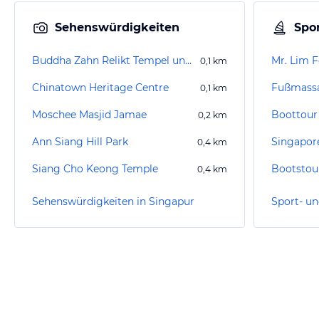
Sehenswürdigkeiten
Spor
Buddha Zahn Relikt Tempel und Museum
Mr. Lim F
0,1
km
Chinatown Heritage Centre
Fußmassa
0,1
km
Moschee Masjid Jamae
Boottour
0,2
km
Ann Siang Hill Park
Singapore
0,4
km
Siang Cho Keong Temple
Bootstou
0,4
km
Sehenswürdigkeiten in Singapur