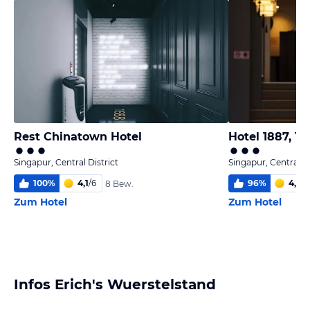
Rest Chinatown Hotel
Hotel 1887, 
Singapur, Central District
Singapur, Central Di
100
%
4,1
/
6
96
%
4,9
/
6
8 Bew.
Zum Hotel
Zum Hotel
Infos Erich's Wuerstelstand