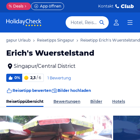
%
Deals
App öffnen
Kontakt
Hotel, Reiseziel
Singapur Urlaub
Reisetipps Singapur
Reisetipp Erich's Wuerstelstand
Erich's Wuerstelstand
Singapur/Central District
0%
2,3
/ 6
1 Bewertung
Reisetipp bewerten
Bilder hochladen
Reisetippübersicht
Bewertungen
Bilder
Hotels