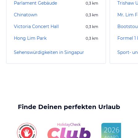
Parlament Gebäude
Trishaw 
0,3
km
Chinatown
Mr. Lim F
0,3
km
Victoria Concert Hall
Bootstou
0,3
km
Hong Lim Park
Formel 1
0,3
km
Sehenswürdigkeiten in Singapur
Finde Deinen perfekten Urlaub