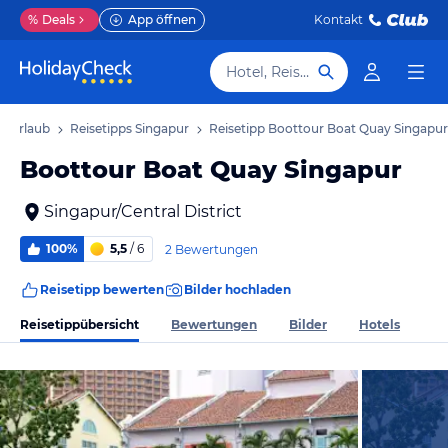
%
Deals
App öffnen
Kontakt
Hotel, Reiseziel
r Urlaub
Reisetipps Singapur
Reisetipp Boottour Boat Quay Singapur
Boottour Boat Quay Singapur
Singapur/Central District
100%
5,5
/ 6
2 Bewertungen
Reisetipp bewerten
Bilder hochladen
Reisetippübersicht
Bewertungen
Bilder
Hotels