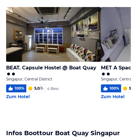
BEAT. Capsule Hostel @ Boat Quay
MET A Space 
Singapur, Central District
Singapur, Central Di
100
%
5,0
/
6
100
%
5,0
/
4 Bew.
Zum Hotel
Zum Hotel
Infos Boottour Boat Quay Singapur