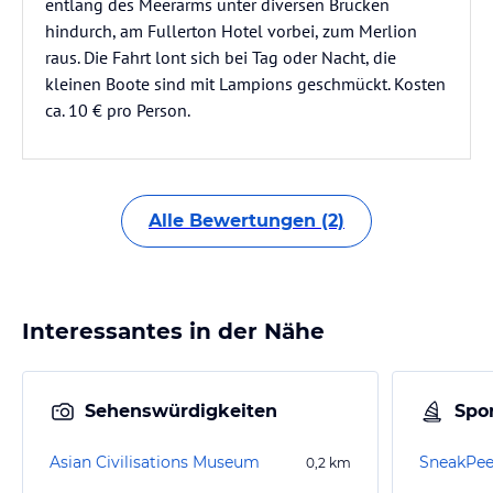
entlang des Meerarms unter diversen Brücken
hindurch, am Fullerton Hotel vorbei, zum Merlion
raus. Die Fahrt lont sich bei Tag oder Nacht, die
kleinen Boote sind mit Lampions geschmückt. Kosten
ca. 10 € pro Person.
Alle Bewertungen (2)
Interessantes in der Nähe
Sehenswürdigkeiten
Spor
Asian Civilisations Museum
0,2
km