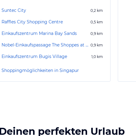
Suntec City
0,2
km
Raffles City Shopping Centre
0,5
km
Einkaufszentrum Marina Bay Sands
0,9
km
Nobel-Einkaufspassage The Shoppes at Marina Bay Sands
0,9
km
Einkaufszentrum Bugis Village
1,0
km
Shoppingmöglichkeiten in Singapur
 Deinen perfekten Urlaub