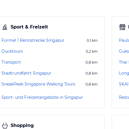
Sport & Freizeit
Formel 1 Rennstrecke Singapur
Paul
0,1
km
Ducktours
Guks
0,2
km
Transport
Thai
0,8
km
Stadtrundfahrt Singapur
Long
0,8
km
SneakPeek Singapore Walking Tours
SKAI
0,8
km
Sport- und Freizeitangebote in Singapur
Rest
Shopping