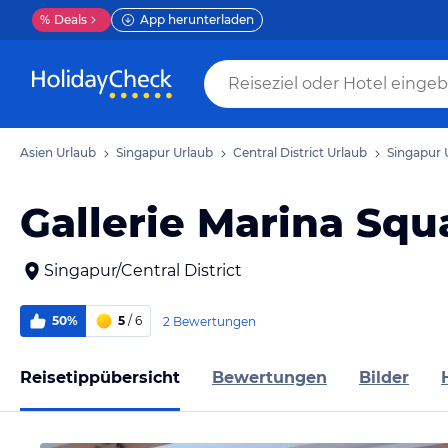
%
Deals
App herunterladen
Asien Urlaub
Singapur Urlaub
Central District Urlaub
Singapur 
Gallerie Marina Squ
Singapur/Central District
50%
5
/ 6
2 Bewertungen
Reisetippübersicht
Bewertungen
Bilder