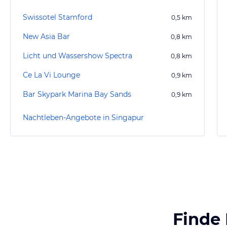
Swissotel Stamford
0,5
km
New Asia Bar
0,8
km
Licht und Wassershow Spectra
0,8
km
Ce La Vi Lounge
0,9
km
Bar Skypark Marina Bay Sands
0,9
km
Nachtleben-Angebote in Singapur
Finde