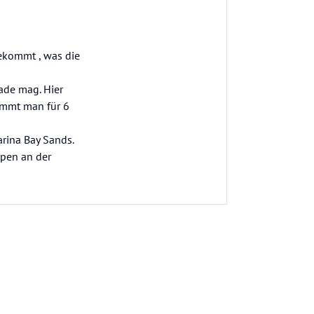
bekommt , was die
ade mag. Hier
ommt man für 6
rina Bay Sands.
ppen an der