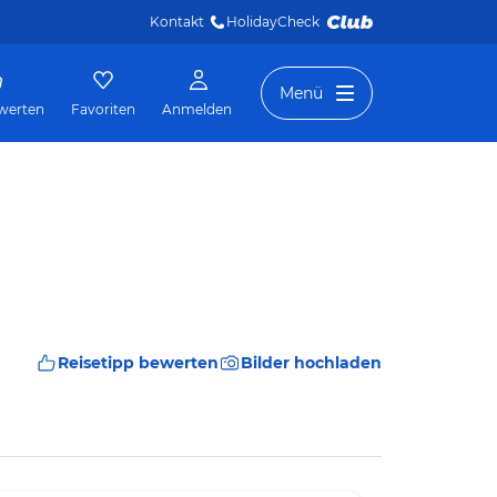
Kontakt
HolidayCheck 
Menü
werten
Favoriten
Anmelden
Reisetipp bewerten
Bilder hochladen