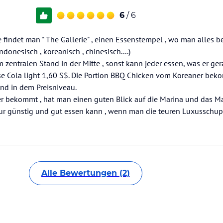
6
/ 6
e findet man " The Gallerie" , einen Essenstempel , wo man alles 
ndonesisch , koreanisch , chinesisch....)
entralen Stand in der Mitte , sonst kann jeder essen, was er ger
ose Cola light 1,60 S$. Die Portion BBQ Chicken vom Koreaner bek
ind in dem Preisniveau.
 bekommt , hat man einen guten Blick auf die Marina und das Ma
pur günstig und gut essen kann , wenn man die teuren Luxusschu
Alle Bewertungen (2)