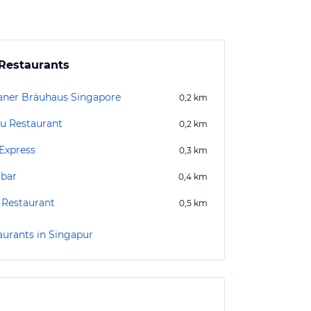
Restaurants
aner Bräuhaus Singapore
0,2
km
u Restaurant
0,2
km
 Express
0,3
km
bar
0,4
km
 Restaurant
0,5
km
aurants in Singapur