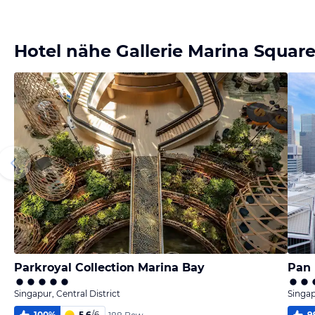
Bild melden
von Mateusz
Hotel nähe Gallerie Marina Squar
Parkroyal Collection Marina Bay
Pan 
Singapur, Central District
Singap
100
%
5,6
/
6
9