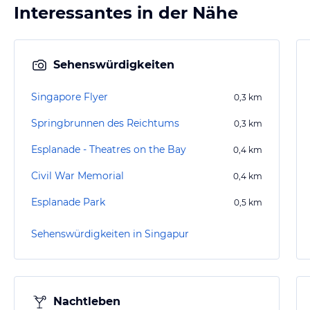
Interessantes in der Nähe
Sehenswürdigkeiten
Singapore Flyer
0,3
km
Springbrunnen des Reichtums
0,3
km
Esplanade - Theatres on the Bay
0,4
km
Civil War Memorial
0,4
km
Esplanade Park
0,5
km
Sehenswürdigkeiten in Singapur
Nachtleben