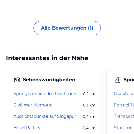
Alle Bewertungen (1)
Interessantes in der Nähe
Sehenswürdigkeiten
Spor
Springbrunnen des Reichtums
Ducktour
0,2
km
Civil War Memorial
Formel 1
0,3
km
Aussichtspunkte auf Singapur
Transpor
0,4
km
Hotel Raffles
Stadtrun
0,4
km