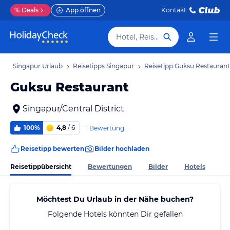
%
Deals
App öffnen
Kontakt
Hotel, Reiseziel
b
Singapur Urlaub
Reisetipps Singapur
Reisetipp Guksu Restaurant
Guksu Restaurant
Singapur/Central District
100%
4,8
/ 6
1 Bewertung
Reisetipp bewerten
Bilder hochladen
Reisetippübersicht
Bewertungen
Bilder
Hotels
Möchtest Du Urlaub in der Nähe buchen?
Folgende Hotels könnten Dir gefallen