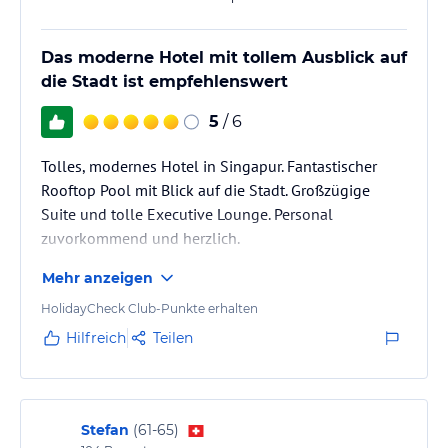
Entspannen Sie am Pool oder halten Sie sich im Fitnesscenter fit.
Darüber hinaus können Sie den Wellnessbereich mit Saunen und
verschiedenen Wellnessangeboten gegen Gebühr nutzen.
Das moderne Hotel mit tollem Ausblick auf
die Stadt ist empfehlenswert
Hinweis:
Verfasst von HolidayCheck mit Hilfe von KI. Alle
Angaben ohne Gewähr. Bitte lies vor der Buchung die
5
/ 6
verbindlichen
Angebotsdetails
des jeweiligen Veranstalters.
Tolles, modernes Hotel in Singapur. Fantastischer
Rooftop Pool mit Blick auf die Stadt. Großzügige
Suite und tolle Executive Lounge. Personal
zuvorkommend und herzlich.
Mehr anzeigen
HolidayCheck Club-Punkte erhalten
Hilfreich
Teilen
Stefan
(
61-65
)