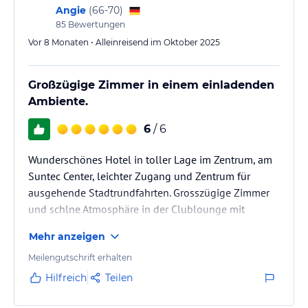
Angie
(
66-70
)
85
Bewertungen
Vor 8 Monaten • Alleinreisend im Oktober 2025
Großzügige Zimmer in einem einladenden
Ambiente.
6
/ 6
Wunderschönes Hotel in toller Lage im Zentrum, am
Suntec Center, leichter Zugang und Zentrum für
ausgehende Stadtrundfahrten. Grosszügige Zimmer
und schlne Atmosphäre in der Clublounge mit
wechselnder asiatischer Küche
Mehr anzeigen
Meilengutschrift erhalten
Hilfreich
Teilen