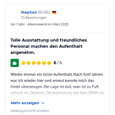
Stephan
(
61-65
)
70
Bewertungen
Vor 1 Jahr • Alleinreisend im März 2025
Tolle Ausstattung und freundliches
Personal machen den Aufenthalt
angenehm.
6
/ 6
Wieder einmal ein toller Aufenthalt. Nach fünf Jahren
war ich wieder hier und erneut konnte mich das
Hotel überzeugen. Die Lage ist toll, man ist zu Fuß
schnell im Zentrum. Die Anbindung mit dem ÖPNV ist
ebenfalls sehr gut. Zum Flughafen mit der MRT zum
Mehr anzeigen
Terminal 2 und 3 und mit dem 36er Bus zum
Terminal 1 (Abfahrt direkt vor dem Raffles
Meilengutschrift erhalten