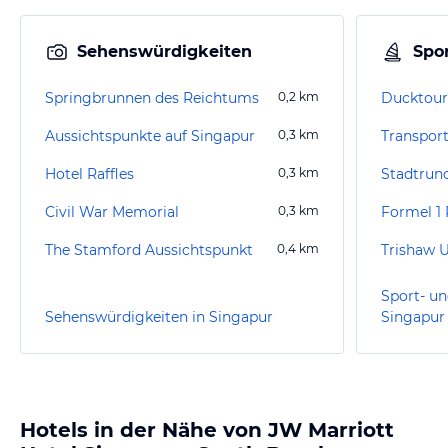
Sehenswürdigkeiten
Spor
Springbrunnen des Reichtums
0,2
km
Ducktour
Aussichtspunkte auf Singapur
0,3
km
Transpor
Hotel Raffles
0,3
km
Stadtrun
Civil War Memorial
0,3
km
Formel 1
The Stamford Aussichtspunkt
0,4
km
Trishaw 
Sport- un
Sehenswürdigkeiten in Singapur
Singapur
Hotels in der Nähe von JW Marriott