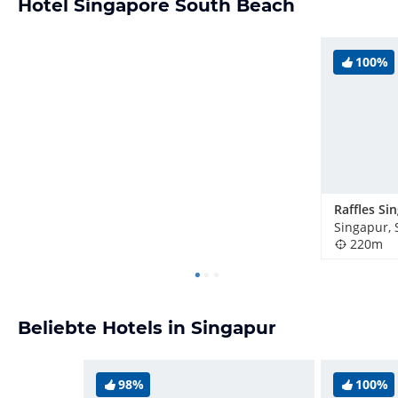
Hotel Singapore South Beach
100%
Raffles Si
Singapur, 
220m
Beliebte Hotels in Singapur
98%
100%