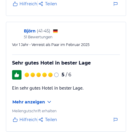
gegenüber). Die Ausstattung des Hotel gefällt mir gut
Hilfreich
Teilen
und hat die fünf Jahre auch gut überstanden. Das
Zimmer war groß und hatte einen tollen Blick auf die
Skyline. Das Bad mit…
Björn
(
41-45
)
51
Bewertungen
Vor 1 Jahr • Verreist als Paar im Februar 2025
Sehr gutes Hotel in bester Lage
5
/ 6
Ein sehr gutes Hotel in bester Lage.
Mehr anzeigen
Meilengutschrift erhalten
Hilfreich
Teilen