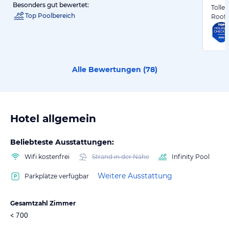
Besonders gut bewertet:
Tolle
Top Poolbereich
Rooft
Alle Bewertungen (
78
)
Hotel allgemein
Beliebteste Ausstattungen:
Wifi kostenfrei
Strand in der Nähe
Infinity Pool
Weitere Ausstattung
Parkplätze verfügbar
Gesamtzahl Zimmer
< 700