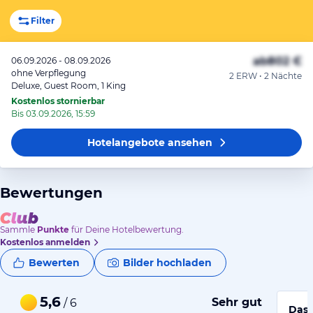
Filter
ab
802 €
06.09.2026 - 08.09.2026
ohne Verpflegung
2 ERW • 2 Nächte
Deluxe, Guest Room, 1 King
Kostenlos stornierbar
Bis 03.09.2026, 15:59
Hotelangebote
ansehen
Bewertungen
Sammle
Punkte
für Deine Hotelbewertung.
Kostenlos anmelden
Bewerten
Bilder hochladen
5,6
Sehr gut
/ 6
Das 