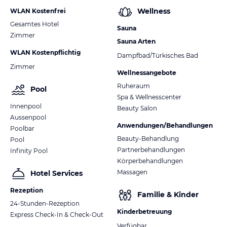
Wellness
WLAN Kostenfrei
Gesamtes Hotel
Sauna
Zimmer
Sauna Arten
WLAN Kostenpflichtig
Dampfbad/Türkisches Bad
Zimmer
Wellnessangebote
Ruheraum
Pool
Spa & Wellnesscenter
Innenpool
Beauty Salon
Aussenpool
Anwendungen/Behandlungen
Poolbar
Beauty-Behandlung
Pool
Partnerbehandlungen
Infinity Pool
Körperbehandlungen
Massagen
Hotel Services
Rezeption
Familie & Kinder
24-Stunden-Rezeption
Kinderbetreuung
Express Check-In & Check-Out
Verfügbar