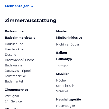
Mehr anzeigen
Zimmerausstattung
Badezimmer
Minibar
Badezimmerdetails
Minibar inklusive
Hausschuhe
Nicht verfügbar
Haartrockner
Balkon
Dusche
Balkontyp
Badewanne/Dusche
Badewanne
Terrasse
Jacuzzi/Whirlpool
Mobiliar
Toilettenartikel
Küche
Bademantel
Schreibtisch
Zimmerservice
Sitzecke
Verfügbar
Haushaltsgeräte
24h Service
Hosenbügler