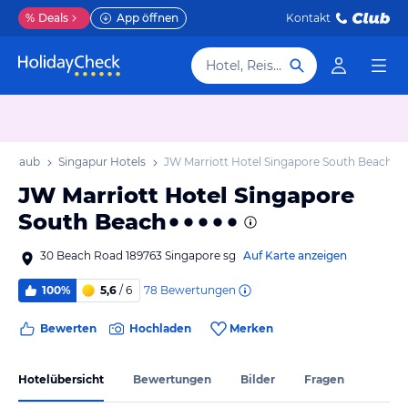
%
Deals
App öffnen
Kontakt
Hotel, Reiseziel
 Urlaub
Singapur Hotels
JW Marriott Hotel Singapore South Beach
JW Marriott Hotel Singapore
South Beach
30 Beach Road 189763 Singapore sg
Auf Karte anzeigen
78
Bewertungen
100%
5,6
/ 6
Bewerten
Hochladen
Merken
Hotelübersicht
Bewertungen
Bilder
Fragen