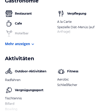
Gastronomie
Restaurant
Verpflegung
A la Carte
Cafe
Spezielle Diät-Menüs (auf
Anfrage)
Hotelbar
Mehr anzeigen
Aktivitäten
Outdoor-Aktivitäten
Fitness
Aerobic
Radfahren
Schließfächer
Vergnügungssport
Tischtennis
Billard
Bowling