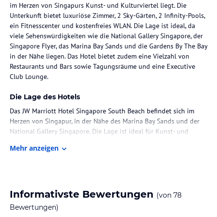
im Herzen von Singapurs Kunst- und Kulturviertel liegt. Die
Unterkunft bietet luxuriöse Zimmer, 2 Sky-Gärten, 2 Infinity-Pools,
ein Fitnesscenter und kostenfreies WLAN. Die Lage ist ideal, da
viele Sehenswürdigkeiten wie die National Gallery Singapore, der
Singapore Flyer, das Marina Bay Sands und die Gardens By The Bay
in der Nähe liegen. Das Hotel bietet zudem eine Vielzahl von
Restaurants und Bars sowie Tagungsräume und eine Executive
Club Lounge.
Die Lage des Hotels
Das JW Marriott Hotel Singapore South Beach befindet sich im
Herzen von Singapur, in der Nähe des Marina Bay Sands und der
National Gallery Singapore. Die Lage ist ideal für Kunst- und
Kulturliebhaber, da sich das Hotel in unmittelbarer Nähe des
Mehr anzeigen
Kunst- und Kulturviertels befindet. Der Flughafen Singapur ist
etwa 18,8 km entfernt und der MRT-Bahnhof Esplanade sowie der
MRT-Bahnhof City Hall liegen jeweils nur wenige Gehminuten vom
Hotel entfernt.
Informativste Bewertungen
(von
78
Zimmer / Unterbringung im Hotel
Bewertungen)
Die stilvollen Zimmer im JW Marriott Hotel Singapore South Beach