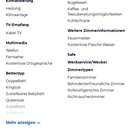
Klimatisierung
Bügeleisen
Heizung
Kaffee- und
Teezubereitungsmöglichkeiten
Klimaanlage
Kühlschrank
TV-Empfang
Weitere Zimmerinformationen
Kabel-TV
Feuermelder
Multimedia
Kostenlose Flasche Wasser
Telefon
Safe
Fernseher
Weckservice/Wecker
Kostenlose Ortsgespräche
Zimmertypen
Bettentyp
Familienzimmer
Doppelbett
Behindertenfreundliche Zimmer
Kingsize
Rollstuhlgerechte Zimmer
Zustellbares Babybett
Nichtraucherzimmer
Queensize
Zustellbett
Schlafsofa
Mehr anzeigen