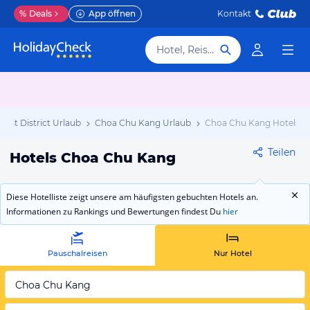
%
Deals
App öffnen
Kontakt
Hotel, Reiseziel
West District Urlaub
Choa Chu Kang Urlaub
Choa Chu Kang Hotels
Teilen
Hotels Choa Chu Kang
Diese Hotelliste zeigt unsere am häufigsten gebuchten Hotels an.
Informationen zu Rankings und Bewertungen findest Du
hier
Pauschalreisen
Nur Hotel
Choa Chu Kang