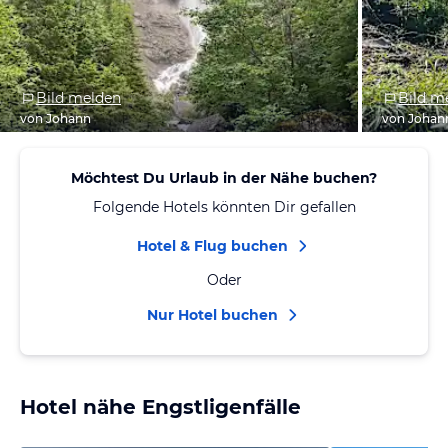
Bild melden
Bild m
von Johann
von Johan
Möchtest Du Urlaub in der Nähe buchen?
Folgende Hotels könnten Dir gefallen
Hotel & Flug buchen
Oder
Nur Hotel buchen
Hotel nähe Engstligenfälle