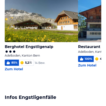
Berghotel Engstligenalp
Restaurant S
Adelboden, Kanton
Adelboden, Kanton Bern
100
%
4,7
/
85
%
5,2
/
6
14 Bew.
Zum Hotel
Zum Hotel
Infos Engstligenfälle