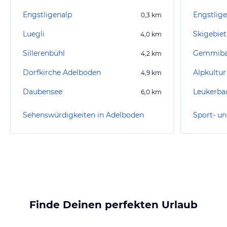
Engstligenalp
Engstlig
0,3
km
Luegli
Skigebie
4,0
km
Sillerenbühl
Gemmib
4,2
km
Dorfkirche Adelboden
Alpkultur
4,9
km
Daubensee
Leukerba
6,0
km
Sehenswürdigkeiten in Adelboden
Finde Deinen perfekten Urlaub