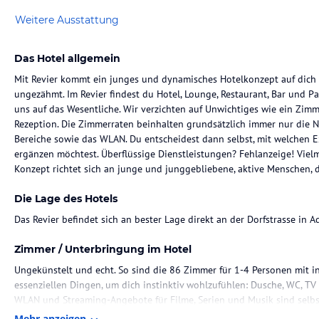
Weitere Ausstattung
Das Hotel allgemein
Mit Revier kommt ein junges und dynamisches Hotelkonzept auf dich zu
ungezähmt. Im Revier findest du Hotel, Lounge, Restaurant, Bar und Pa
uns auf das Wesentliche. Wir verzichten auf Unwichtiges wie ein Zimm
Rezeption. Die Zimmerraten beinhalten grundsätzlich immer nur die 
Bereiche sowie das WLAN. Du entscheidest dann selbst, mit welchen E
ergänzen möchtest. Überflüssige Dienstleistungen? Fehlanzeige! Vielm
Konzept richtet sich an junge und junggebliebene, aktive Menschen,
Die Lage des Hotels
Das Revier befindet sich an bester Lage direkt an der Dorfstrasse in 
Zimmer / Unterbringung im Hotel
Ungekünstelt und echt. So sind die 86 Zimmer für 1-4 Personen mit i
essenziellen Dingen, um dich instinktiv wohlzufühlen: Dusche, WC, TV 
WLAN und Streaming-Angebote für Filme, Serien und Musik sind selbs
Mehr anzeigen