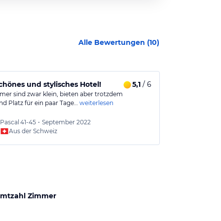
Alle Bewertungen (
10
)
chönes und stylisches Hotel!
5,1
/ 6
Ideal für Ski
mer sind zwar klein, bieten aber trotzdem
Das Hotel liegt
d Platz für ein paar Tage…
weiterlesen
Skiferien. Die 
Pascal
41-45
•
September 2022
Jens
56
Aus der Schweiz
Aus
mtzahl Zimmer