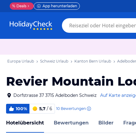
%
Deals
App herunterladen
Europa Urlaub
Schweiz Urlaub
Kanton Bern Urlaub
Adelboden
Revier Mountain L
Dorfstrasse 37 3715 Adelboden Schweiz
Auf Karte anzei
100%
5,7
/ 6
10
Bewertungen
Hotelübersicht
Bewertungen
Bilder
Frag