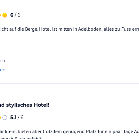
6
/ 6
t auf die Berge. Hotel ist mitten in Adelboden, alles zu Fuss erre
ten
len
d stylisches Hotel!
5,1
/ 6
r klein, bieten aber trotzdem genügend Platz für ein paar Tage Au
jedoch Platz gefehlt.