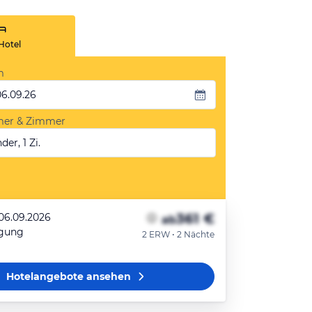
Hotel
m
06.09.26
mer & Zimmer
der, 1 Zi.
361 €
 06.09.2026
ab
egung
2 ERW • 2 Nächte
Hotelangebote
ansehen