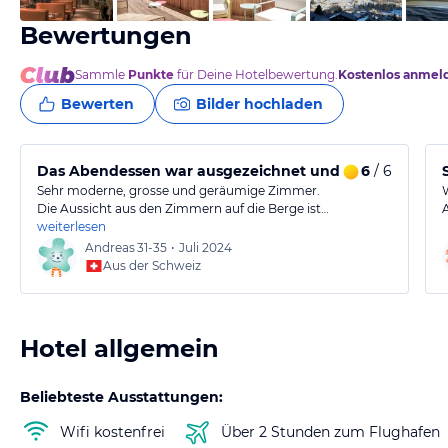
Bewertungen
Sammle
Punkte
für Deine Hotelbewertung.
Kostenlos anmel
Bewerten
Bilder hochladen
Das Abendessen war ausgezeichnet und sehr schmackh
6
/ 6
Sehr moderne, grosse und geräumige Zimmer.
Die Aussicht aus den Zimmern auf die Berge ist…
weiterlesen
Andreas
31-35
•
Juli 2024
Aus der Schweiz
Hotel allgemein
Beliebteste Ausstattungen:
Wifi kostenfrei
Über 2 Stunden zum Flughafen