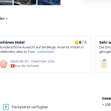
den
aft.
Schönes Hotel
6
/ 6
Sehr s
Wunderschöne Aussicht auf die Berge. Hotel ist mitten in
Die Zim
Adelboden, alles zu Fuss…
weiterlesen
genügen
Abdul
26-30
•
Dezember 2022
Aus der Schweiz
Gesa
< 100
Parkplätze verfügbar