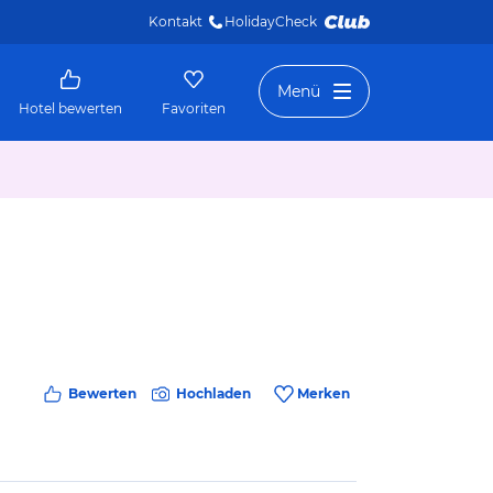
Kontakt
HolidayCheck 
Menü
Hotel bewerten
Favoriten
Bewerten
Hochladen
Merken