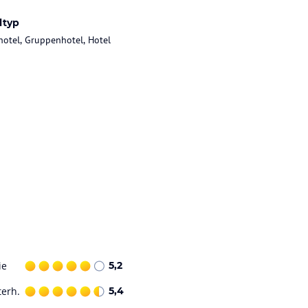
ltyp
hotel, Gruppenhotel, Hotel
ie
5,2
terh.
5,4