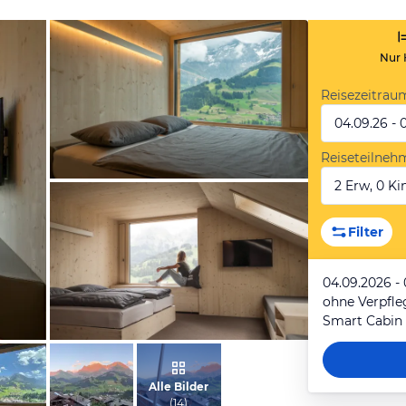
Nur 
Reisezeitrau
04.09.26 - 
Reiseteilneh
2 Erw, 0 Kin
vom Hotelier, April 2021
Filter
04.09.2026 -
ohne Verpfl
Smart Cabin
vom Hotelier, Juni 2020
Alle Bilder
(
14
)