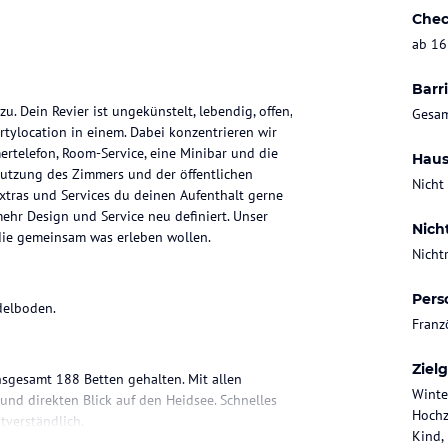
Chec
ab 16
Barri
. Dein Revier ist ungekünstelt, lebendig, offen,
Gesam
rtylocation in einem. Dabei konzentrieren wir
ertelefon, Room-Service, eine Minibar und die
Haus
Nutzung des Zimmers und der öffentlichen
Nicht
xtras und Services du deinen Aufenthalt gerne
ehr Design und Service neu definiert. Unser
Nich
 die gemeinsam was erleben wollen.
Nicht
Pers
Adelboden.
Franz
Ziel
nsgesamt 188 Betten gehalten. Mit allen
Winte
und direkten Blick auf den Heidsee. Schnelles
Hochz
tverständlich.
Kind,