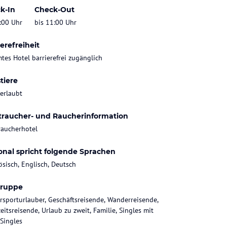
k-In
Check-Out
:00 Uhr
bis 11:00 Uhr
erefreiheit
tes Hotel barrierefrei zugänglich
tiere
 erlaubt
traucher- und Raucherinformation
raucherhotel
onal spricht folgende Sprachen
ösisch, Englisch, Deutsch
gruppe
rsporturlauber, Geschäftsreisende, Wanderreisende,
eitsreisende, Urlaub zu zweit, Familie, Singles mit
 Singles