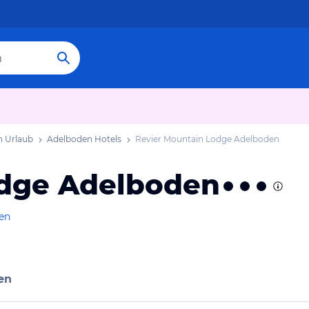
 Urlaub
Adelboden Hotels
Revier Mountain Lodge Adelboden
odge Adelboden
gen
en