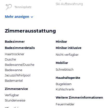
Ski-Aufbewahrung
Tennisplatz
Mehr anzeigen
Zimmerausstattung
Badezimmer
Minibar
Badezimmerdetails
Minibar inklusive
Haartrockner
Nicht verfügbar
Dusche
Mobiliar
Badewanne/Dusche
Schreibtisch
Badewanne
Jacuzzi/Whirlpool
Haushaltsgeräte
Bademantel
Bügeleisen
Zimmerservice
Kühlschrank
Verfügbar
Weitere Zimmerinformationen
Stundenweise
Feuermelder