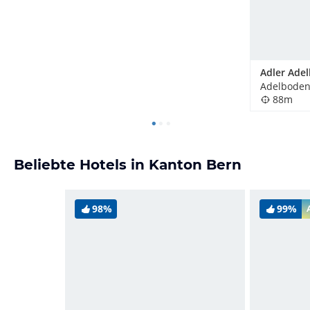
Adler Ade
Adelboden
88m
Beliebte Hotels in Kanton Bern
98%
99%