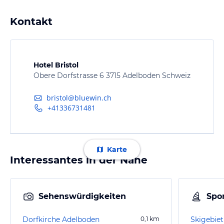
Kontakt
Hotel Bristol
Obere Dorfstrasse 6 3715 Adelboden Schweiz
bristol@bluewin.ch
+41336731481
Karte
Interessantes in der Nähe
Sehenswürdigkeiten
Spor
Dorfkirche Adelboden
0,1
km
Skigebie