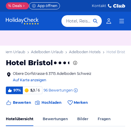
%
Deals
App öffnen
Kontakt
Hotel, Reiseziel
n Bern Urlaub
Adelboden Urlaub
Adelboden Hotels
Hotel Bristol
Hotel Bristol
Obere Dorfstrasse 6 3715 Adelboden Schweiz
Auf Karte anzeigen
96
Bewertungen
97%
5,1
/ 6
Bewerten
Hochladen
Merken
Hotelübersicht
Bewertungen
Bilder
Fragen