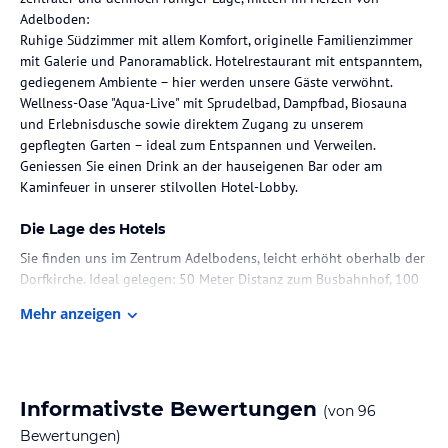
Adelboden:
Ruhige Südzimmer mit allem Komfort, originelle Familienzimmer
mit Galerie und Panoramablick. Hotelrestaurant mit entspanntem,
gediegenem Ambiente – hier werden unsere Gäste verwöhnt.
Wellness-Oase "Aqua-Live" mit Sprudelbad, Dampfbad, Biosauna
und Erlebnisdusche sowie direktem Zugang zu unserem
gepflegten Garten – ideal zum Entspannen und Verweilen.
Geniessen Sie einen Drink an der hauseigenen Bar oder am
Die Lage des Hotels
Sie finden uns im Zentrum Adelbodens, leicht erhöht oberhalb der
Dorfkirche. Ideal gelegen: 50 Meter Distanz zum Busbahnhof, 100
Meter zur Gondelbahn Tschentenalp und nur 4 Minuten
Mehr anzeigen
Fussmarsch zur Hauptstation Sillerenbühl. Einkaufsstrasse mit
Souvenirs, Skimiete sowie Bars und Restaurants gleich um die
Ecke.
Zimmer / Unterbringung im Hotel
Informativste Bewertungen
(von
96
Alle Zimmer mit Bad oder Dusche, WC, TV (mehrsprachig), Telefon,
Bewertungen)