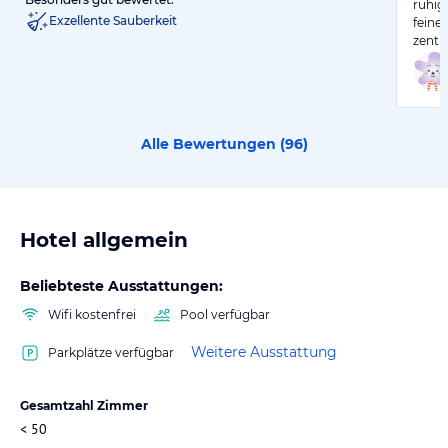
ruhig
Exzellente Sauberkeit
feine
zentr
Alle Bewertungen (
96
)
Hotel allgemein
Beliebteste Ausstattungen:
Wifi kostenfrei
Pool verfügbar
Weitere Ausstattung
Parkplätze verfügbar
Gesamtzahl Zimmer
< 50