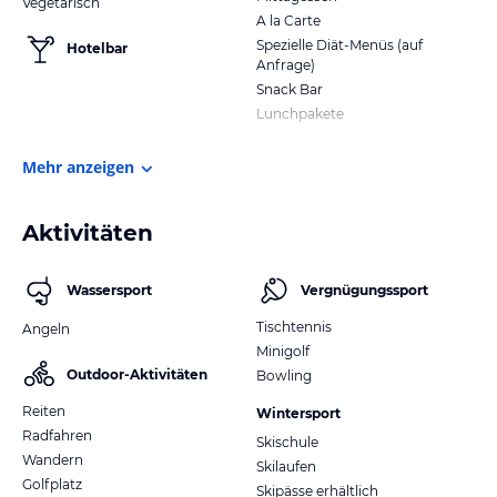
Vegetarisch
A la Carte
Spezielle Diät-Menüs (auf
Hotelbar
Anfrage)
Snack Bar
Lunchpakete
Mehr anzeigen
Aktivitäten
Wassersport
Vergnügungssport
Tischtennis
Angeln
Minigolf
Outdoor-Aktivitäten
Bowling
Reiten
Wintersport
Radfahren
Skischule
Wandern
Skilaufen
Golfplatz
Skipässe erhältlich