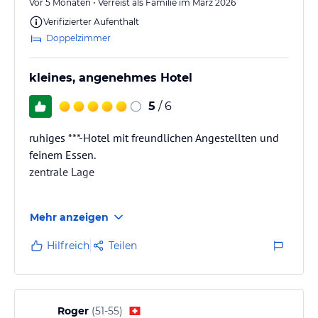
Vor 5 Monaten • Verreist als Familie im März 2026
jeweiligen Veranstalters.
Verifizierter Aufenthalt
Doppelzimmer
kleines, angenehmes Hotel
5
/ 6
ruhiges ***-Hotel mit freundlichen Angestellten und
feinem Essen.
zentrale Lage
aaaaaaaaaaaaaaaaaaaaaaaaa
Mehr anzeigen
Hilfreich
Teilen
Roger
(
51-55
)