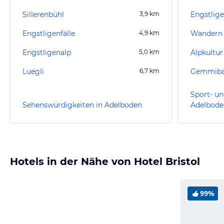
Sillerenbühl
3,9
km
Engstlig
Engstligenfälle
4,9
km
Engstligenalp
5,0
km
Alpkultur
Luegli
6,7
km
Gemmib
Sport- un
Sehenswürdigkeiten in Adelboden
Adelbode
Hotels in der Nähe von Hotel Bristol
99%