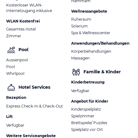
Hammam
Kostenloser WLAN-
Internetzugang inklusive
Wellnessangebote
Ruheraum
WLAN Kostenfrei
Solarium
Gesamtes Hotel
Spa & Wellnesscenter
Zimmer
Anwendungen/Behandlungen
Pool
Körperbehandlungen
Massagen
Aussenpool
Pool
Familie & Kinder
Whirlpool
Kinderbetreuung
Hotel Services
Verfügbar
Rezeption
Angebot für Kinder
Express Check-In & Check-Out
Kinderspielplatz
Spielzimmer
Lift
Brettspiele/ Puzzles
Verfügbar
Spielplatz vor Ort
Weitere Serviceangebote