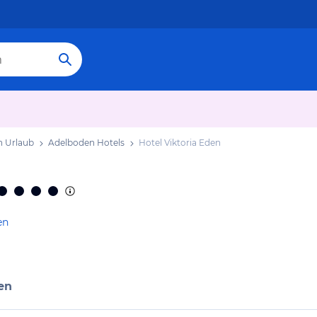
 Urlaub
Adelboden Hotels
Hotel Viktoria Eden
en
en