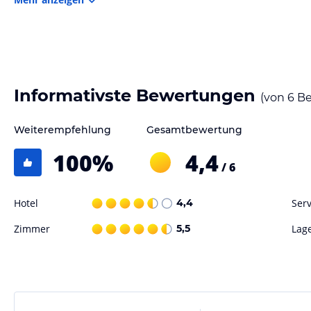
Hinweis:
Allgemeine und unverbindliche Hoteliers-/Veranstalter-/K
Gewähr und ohne Prüfung durch HolidayCheck. Bitte lies vor der B
jeweiligen Veranstalters.
Informativste Bewertungen
(von
6
Be
Weiterempfehlung
Gesamtbewertung
100
%
4,4
/ 6
Hotel
4,4
Serv
Zimmer
5,5
Lag