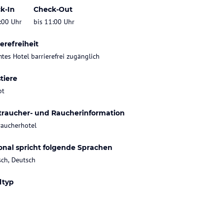
k-In
Check-Out
:00 Uhr
bis 11:00 Uhr
erefreiheit
tes Hotel barrierefrei zugänglich
tiere
bt
traucher- und Raucherinformation
raucherhotel
onal spricht folgende Sprachen
sch, Deutsch
ltyp