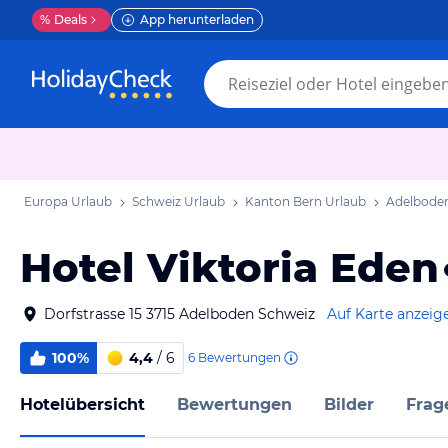
%
Deals
App herunterladen
Europa Urlaub
Schweiz Urlaub
Kanton Bern Urlaub
Adelboden
Hotel Viktoria Eden
Dorfstrasse 15 3715 Adelboden Schweiz
Auf Karte anzeig
100%
4,4
/ 6
6
Bewertungen
Hotelübersicht
Bewertungen
Bilder
Frag