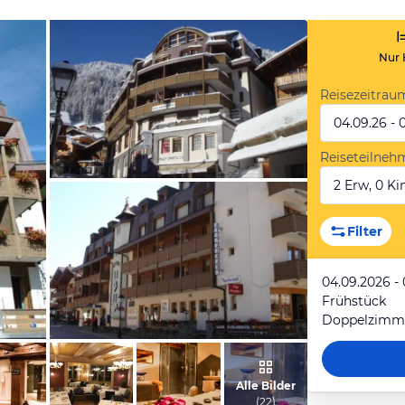
Nur 
Reisezeitrau
04.09.26 - 
Reiseteilneh
2 Erw, 0 Kin
vom Hotelier, Juni 2019
Filter
04.09.2026 -
Frühstück
Doppelzimm
vom Hotelier, Juni 2019
Alle Bilder
(
22
)