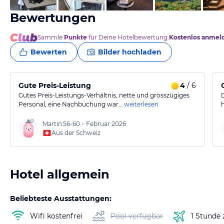
Bewertungen
Sammle
Punkte
für Deine Hotelbewertung.
Kostenlos anmel
Bewerten
Bilder hochladen
Gute Preis-Leistung
4
/ 6
Gutes Preis-Leistungs-Verhältnis, nette und grosszügiges
Personal, eine Nachbuchung war…
weiterlesen
Martin
56-60
•
Februar 2026
Aus der Schweiz
Hotel allgemein
Beliebteste Ausstattungen:
Wifi kostenfrei
Pool verfügbar
1 Stunde