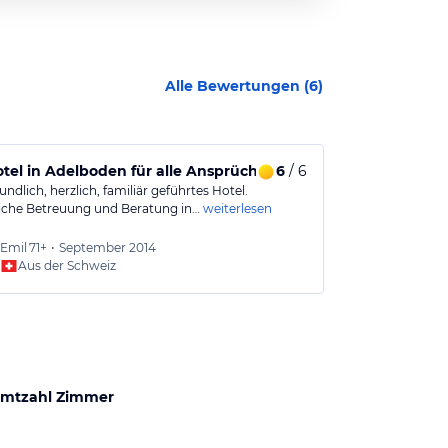
Alle Bewertungen (
6
)
tel in Adelboden für alle Ansprüche und Wünsche
6
/ 6
Angenehmer
undlich, herzlich, familiär geführtes Hotel.
Sehr schönes H
iche Betreuung und Beratung in…
weiterlesen
gemütlich und 
Frühstücks…
w
Emil
71+
•
September 2014
Silvia
5
Aus der Schweiz
Aus
mtzahl Zimmer