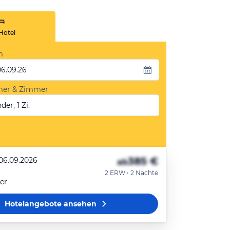
Hotel
m
06.09.26
mer & Zimmer
der, 1 Zi.
385 €
 06.09.2026
ab
2 ERW • 2 Nächte
er
Hotelangebote
ansehen