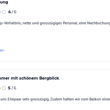
tung
4
/ 6
gs-Verhältnis, nette und grosszügiges Personal, eine Nachbuchun
len
mer mit schönem Bergblick
5
/ 6
 uns Ehepaar sehr grosszügig. Zudem hatten wir vom Balkon einen
.