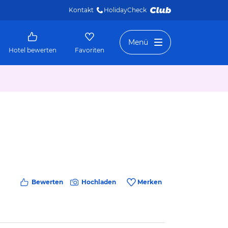
Kontakt
HolidayCheck 
Menü
Hotel bewerten
Favoriten
Bewerten
Hochladen
Merken