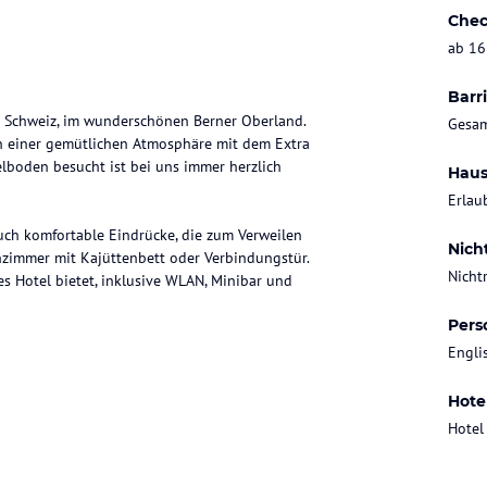
Chec
ab 16
Barri
er Schweiz, im wunderschönen Berner Oberland.
Gesam
in einer gemütlichen Atmosphäre mit dem Extra
elboden besucht ist bei uns immer herzlich
Haus
Erlau
uch komfortable Eindrücke, die zum Verweilen
Nich
enzimmer mit Kajüttenbett oder Verbindungstür.
Nicht
s Hotel bietet, inklusive WLAN, Minibar und
Pers
Engli
Hote
Hotel