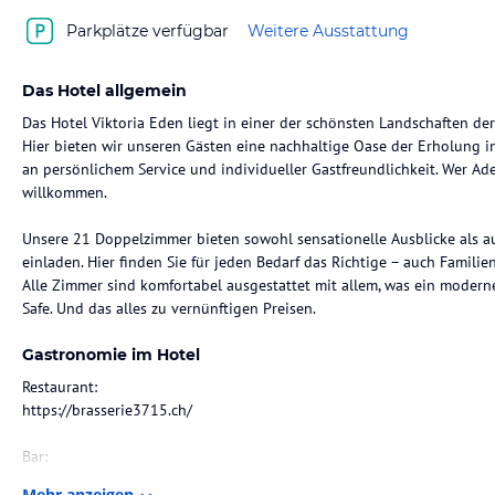
Parkplätze verfügbar
Weitere Ausstattung
Das Hotel allgemein
Das Hotel Viktoria Eden liegt in einer der schönsten Landschaften d
Hier bieten wir unseren Gästen eine nachhaltige Oase der Erholung 
an persönlichem Service und individueller Gastfreundlichkeit. Wer Ad
willkommen.
Unsere 21 Doppelzimmer bieten sowohl sensationelle Ausblicke als a
einladen. Hier finden Sie für jeden Bedarf das Richtige – auch Famili
Alle Zimmer sind komfortabel ausgestattet mit allem, was ein moderne
Safe. Und das alles zu vernünftigen Preisen.
Gastronomie im Hotel
Restaurant:
https://brasserie3715.ch/
Bar:
http://www.viktoria-eden.ch/queens-bar/
Mehr anzeigen