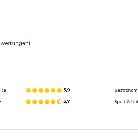
ataloginformationen. Alle Angaben ohne
uchung die verbindlichen
Angebotsdetails
des
wertungen)
ice
5,9
Gastronom
e
5,7
Sport & Un