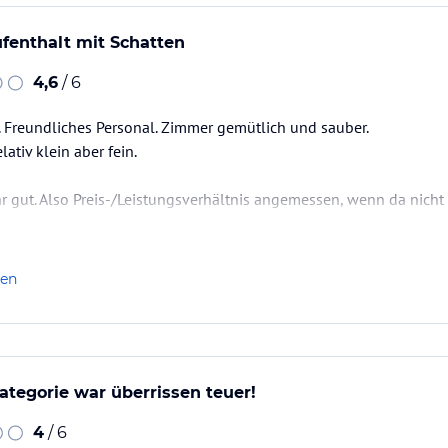
enthalt mit Schatten
4,6
/ 6
 Freundliches Personal. Zimmer gemütlich und sauber.
lativ klein aber fein.
gut. Also Preis-/Leistungsverhältnis angemessen, wenn da nicht 
leichen Preis. Schade
len
tegorie war überrissen teuer!
4
/ 6