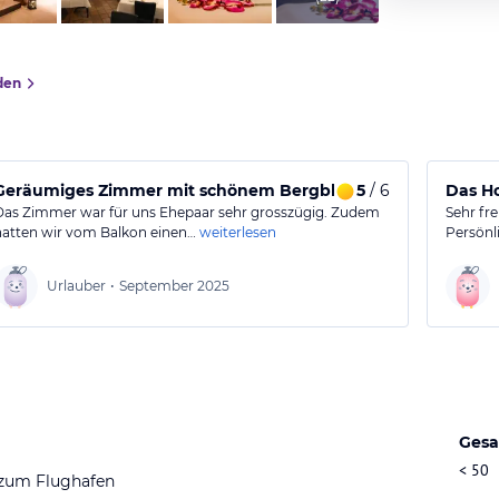
den
Geräumiges Zimmer mit schönem Bergblick
5
/ 6
Das Ho
Das Zimmer war für uns Ehepaar sehr grosszügig. Zudem
Sehr fre
hatten wir vom Balkon einen…
weiterlesen
Persönl
Urlauber
•
September 2025
Gesa
< 50
 zum Flughafen