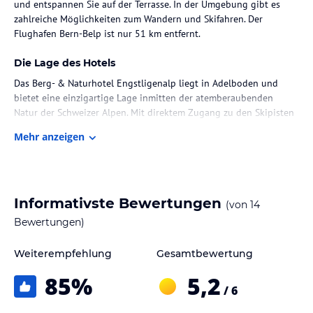
und entspannen Sie auf der Terrasse. In der Umgebung gibt es
zahlreiche Möglichkeiten zum Wandern und Skifahren. Der
Flughafen Bern-Belp ist nur 51 km entfernt.
Die Lage des Hotels
Das Berg- & Naturhotel Engstligenalp liegt in Adelboden und
bietet eine einzigartige Lage inmitten der atemberaubenden
Natur der Schweizer Alpen. Mit direktem Zugang zu den Skipisten
ist es der perfekte Ort für Wintersportbegeisterte. Auch im
Mehr anzeigen
Sommer bietet die Umgebung zahlreiche Möglichkeiten zum
Wandern und Erkunden der Natur. Der Flughafen Bern-Belp ist
etwa 51 km entfernt.
Zimmer / Unterbringung im Hotel
Informativste Bewertungen
(von
14
Das Berg- & Naturhotel Engstligenalp bietet komfortable
Bewertungen)
Familienzimmer, in denen Sie sich wie zu Hause fühlen können.
Kostenfreies WLAN ist in allen Zimmern verfügbar.
Weiterempfehlung
Gesamtbewertung
85
%
5,2
Gastronomie im Hotel
/ 6
Das Hotel verfügt über ein Restaurant, in dem täglich ein