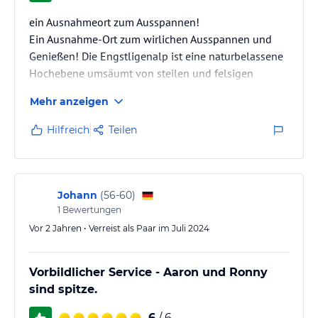
ein Ausnahmeort zum Ausspannen!
Ein Ausnahme-Ort zum wirlichen Ausspannen und
Genießen! Die Engstligenalp ist eine naturbelassene
Hochebene umsäumt von steilen und felsigen
Gipfeln, ausreichend Wander- und
Mehr anzeigen
Klettermöglichkeiten für jedes Alter und jedes
Können. Dazu passt das Berghotel optimal (und
Hilfreich
Teilen
wenige weitere, typisch schweizerische Lokalitäten).
Der Service ist bestens und freundlich, Frühstück und
Abendessen schmackhaft und liebevoll angerichtet
von Micha, dem Koch, und seiner Crew. Wir haben
Johann
(
56-60
)
drei herrliche…
1
Bewertungen
Vor 2 Jahren • Verreist als Paar im Juli 2024
Vorbildlicher Service - Aaron und Ronny
sind spitze.
6
/ 6