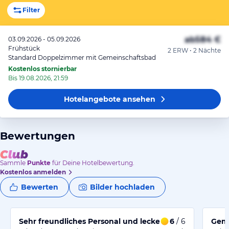
Filter
ab
584 €
03.09.2026 - 05.09.2026
Frühstück
2 ERW • 2 Nächte
Standard Doppelzimmer mit Gemeinschaftsbad
Kostenlos stornierbar
Bis 19.08.2026, 21:59
Hotelangebote
ansehen
Bewertungen
Sammle
Punkte
für Deine Hotelbewertung.
Kostenlos anmelden
Bewerten
Bilder hochladen
Sehr freundliches Personal und leckeres Frühstücksbuf
6
/ 6
Gemü