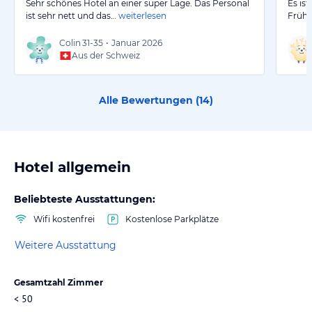
Sehr schönes Hotel an einer super Lage. Das Personal
Es is
ist sehr nett und das…
weiterlesen
Frühs
Colin
31-35
•
Januar 2026
Aus der Schweiz
Alle Bewertungen (
14
)
Hotel allgemein
Beliebteste Ausstattungen:
Wifi kostenfrei
Kostenlose Parkplätze
Weitere Ausstattung
Gesamtzahl Zimmer
< 50