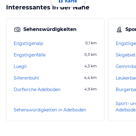
Karte
Interessantes in der Nähe
Sehenswürdigkeiten
Spor
Engstligenalp
0,1
km
Engstlig
Engstligenfälle
0,3
km
Skigebie
Luegli
4,3
km
Gemmib
Sillerenbühl
4,4
km
Leukerba
Dorfkirche Adelboden
4,9
km
Burgerba
Sport- un
Sehenswürdigkeiten in Adelboden
Adelbode