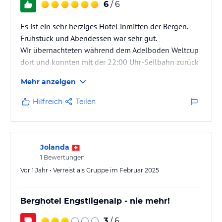
6
/ 6
Es ist ein sehr herziges Hotel inmitten der Bergen.
Frühstück und Abendessen war sehr gut.
Wir übernachteten während dem Adelboden Weltcup
dort und konnten mit der 22:00 Uhr-Seilbahn zurück
zum Hotel (eigentlich fährt die letzte um 19.30 Uhr).
Mehr anzeigen
Darüber waren wir sehr dankbar.
Hilfreich
Teilen
Jolanda
1
Bewertungen
Vor 1 Jahr • Verreist als Gruppe im Februar 2025
Berghotel Engstligenalp - nie mehr!
3
/ 6