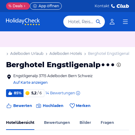
%
Deals
App öffnen
Kontakt
Hotel, Reiseziel
aub
Adelboden Urlaub
Adelboden Hotels
Berghotel Engstligenalp
Berghotel Engstligenalp
Engstligenalp 3715 Adelboden Bern Schweiz
Auf Karte anzeigen
14
Bewertungen
85%
5,2
/ 6
Bewerten
Hochladen
Merken
Hotelübersicht
Bewertungen
Bilder
Fragen