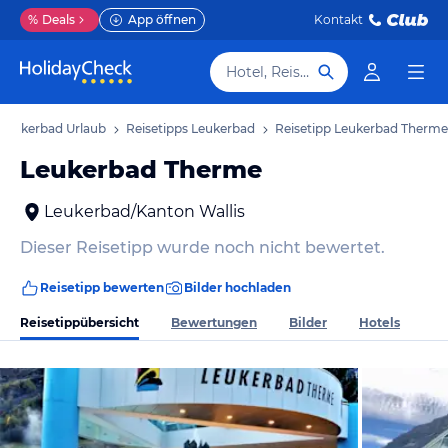
%
Deals
App öffnen
Kontakt
Hotel, Reiseziel
Leukerbad Urlaub
Reisetipps Leukerbad
Reisetipp Leukerbad Therme
Leukerbad Therme
Leukerbad/Kanton Wallis
Dieser Reisetipp wurde noch nicht bewertet.
Reisetipp bewerten
Bilder hochladen
Reisetippübersicht
Bewertungen
Bilder
Hotels