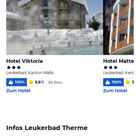
Hotel Viktoria
Hotel Matterh
Leukerbad, Kanton Wallis
Leukerbad, Kanton 
100
%
5,9
/
6
100
%
3,4
/
86 Bew.
Zum Hotel
Zum Hotel
Infos Leukerbad Therme