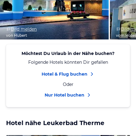
Bild melden
Bild m
von Hubert
vom Hotel
Möchtest Du Urlaub in der Nähe buchen?
Folgende Hotels könnten Dir gefallen
Hotel & Flug buchen
Oder
Nur Hotel buchen
Hotel nähe Leukerbad Therme