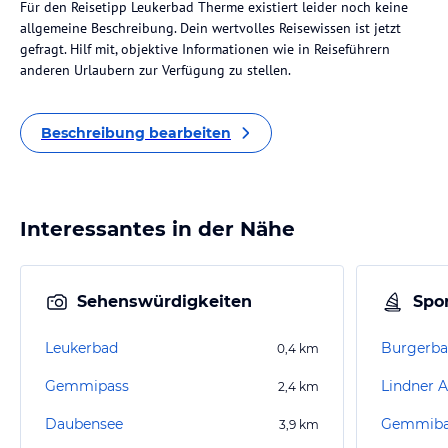
Für den Reisetipp Leukerbad Therme existiert leider noch keine
allgemeine Beschreibung. Dein wertvolles Reisewissen ist jetzt
gefragt. Hilf mit, objektive Informationen wie in Reiseführern
anderen Urlaubern zur Verfügung zu stellen.
Beschreibung bearbeiten
Interessantes in der Nähe
Sehenswürdigkeiten
Spor
Leukerbad
Burgerba
0,4
km
Gemmipass
Lindner 
2,4
km
Daubensee
Gemmib
3,9
km