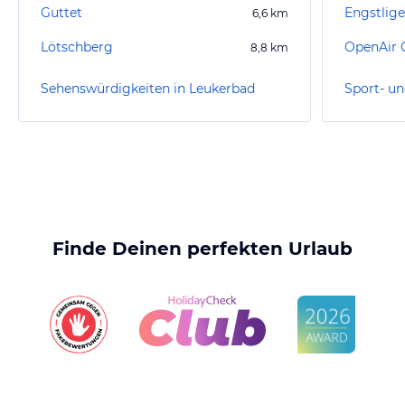
Guttet
Engstlig
6,6
km
Lötschberg
OpenAir 
8,8
km
Sehenswürdigkeiten in Leukerbad
Finde Deinen perfekten Urlaub