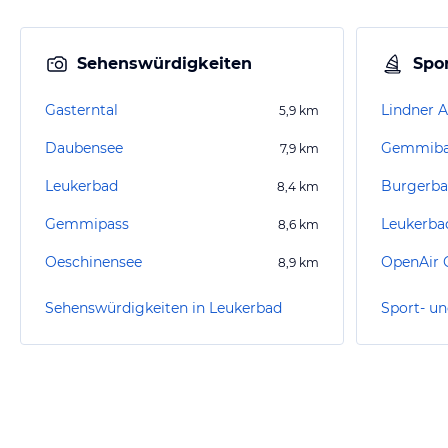
Sehenswürdigkeiten
Spor
Gasterntal
Lindner 
5,9
km
Daubensee
Gemmib
7,9
km
Leukerbad
Burgerba
8,4
km
Gemmipass
Leukerba
8,6
km
Oeschinensee
OpenAir 
8,9
km
Sehenswürdigkeiten in Leukerbad