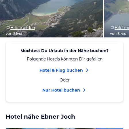
Bild melden
Bild m
von Silvio
von Silvio
Möchtest Du Urlaub in der Nähe buchen?
Folgende Hotels könnten Dir gefallen
Hotel & Flug buchen
Oder
Nur Hotel buchen
Hotel nähe Ebner Joch