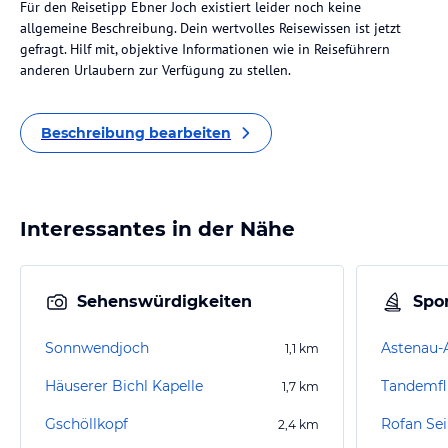
Für den Reisetipp Ebner Joch existiert leider noch keine
allgemeine Beschreibung. Dein wertvolles Reisewissen ist jetzt
gefragt. Hilf mit, objektive Informationen wie in Reiseführern
anderen Urlaubern zur Verfügung zu stellen.
Beschreibung bearbeiten
Interessantes in der Nähe
Sehenswürdigkeiten
Spor
Sonnwendjoch
Astenau-
1,1
km
Häuserer Bichl Kapelle
Tandemfl
1,7
km
Gschöllkopf
Rofan Se
2,4
km