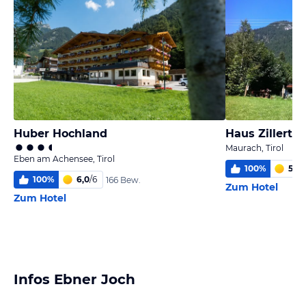
Huber Hochland
Haus Zillertal
Maurach, Tirol
Eben am Achensee, Tirol
100
%
5,6
/
100
%
6,0
/
6
166 Bew.
Zum Hotel
Zum Hotel
Infos Ebner Joch