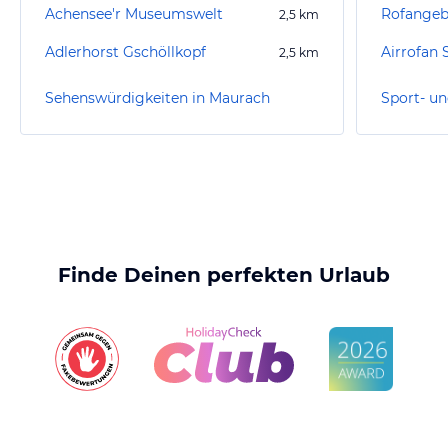
Achensee'r Museumswelt
Rofangeb
2,5
km
Adlerhorst Gschöllkopf
Airrofan 
2,5
km
Sehenswürdigkeiten in Maurach
Finde Deinen perfekten Urlaub