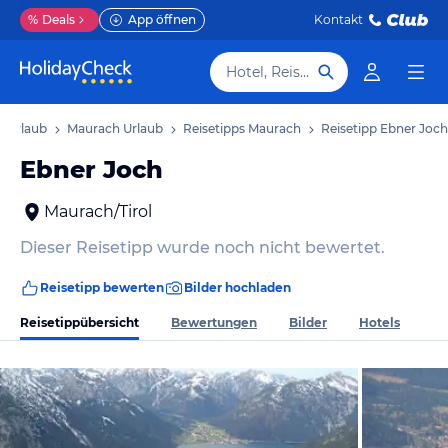
%
Deals
App öffnen
Kontakt
Hotel, Reiseziel
ol Urlaub
Maurach Urlaub
Reisetipps Maurach
Reisetipp Ebner Joch
Ebner Joch
Maurach/Tirol
Dieser Reisetipp wurde noch nicht bewertet.
Reisetipp bewerten
Bilder hochladen
Reisetippübersicht
Bewertungen
Bilder
Hotels