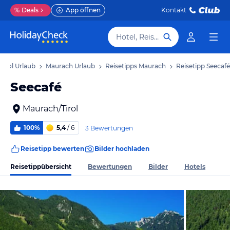
%
Deals
App öffnen
Kontakt
Hotel, Reiseziel
Tirol Urlaub
Maurach Urlaub
Reisetipps Maurach
Reisetipp Seecafé
Seecafé
Maurach/Tirol
100%
5,4
/ 6
3 Bewertungen
Reisetipp bewerten
Bilder hochladen
Reisetippübersicht
Bewertungen
Bilder
Hotels