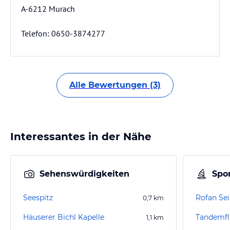
A-6212 Murach
Telefon: 0650-3874277
Alle Bewertungen (3)
Interessantes in der Nähe
Sehenswürdigkeiten
Spor
Seespitz
Rofan Se
0,7
km
Häuserer Bichl Kapelle
Tandemfl
1,1
km