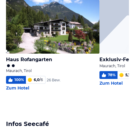
Haus Rofangarten
Exklusiv-Feri
Maurach, Tirol
Maurach, Tirol
78
%
5,1
/
6
100
%
6,0
/
6
26 Bew.
Zum Hotel
Zum Hotel
Infos Seecafé