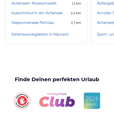
Achensee'r Museumswelt
Rofangeb
1,2
km
Aussichtsturm am Achensee
Airrofan 
2,4
km
Seepromenade Pertisau
Achensees
2,7
km
Sehenswürdigkeiten in Maurach
Finde Deinen perfekten Urlaub