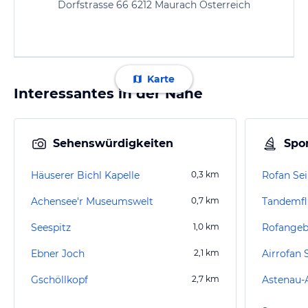
Dorfstrasse 66 6212 Maurach Österreich
Karte
Interessantes in der Nähe
Sehenswürdigkeiten
Spor
Häuserer Bichl Kapelle
0,3
km
Rofan Se
Achensee'r Museumswelt
0,7
km
Tandemfl
Seespitz
1,0
km
Rofangeb
Ebner Joch
2,1
km
Airrofan 
Gschöllkopf
2,7
km
Astenau-