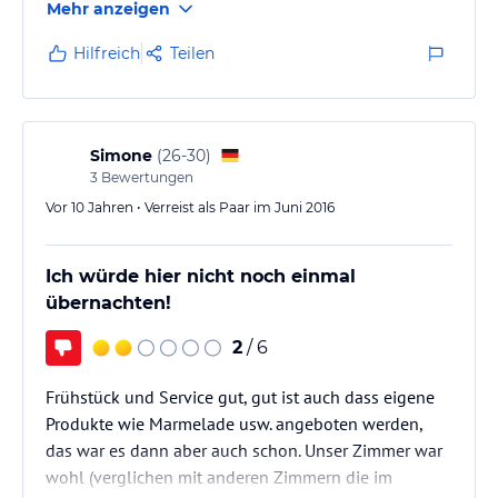
Mehr anzeigen
die Marmeladen sind super lecker
Wir kommen gerne wieder, denn so nett und herzlich
Hilfreich
Teilen
wird man selten aufgenommen!
Simone
(
26-30
)
3
Bewertungen
Vor 10 Jahren • Verreist als Paar im Juni 2016
Ich würde hier nicht noch einmal
übernachten!
2
/ 6
Frühstück und Service gut, gut ist auch dass eigene
Produkte wie Marmelade usw. angeboten werden,
das war es dann aber auch schon. Unser Zimmer war
wohl (verglichen mit anderen Zimmern die im