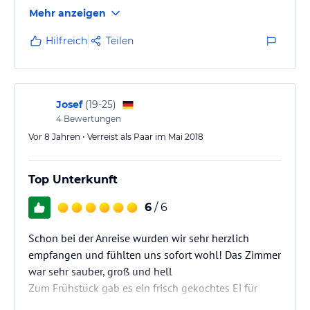
Auch die Empfehlungen zur örtlichen Gastronomie
Mehr anzeigen
waren sehr hilfreich und trafen unseren Geschmack.
Der Knüller für uns war jedoch das Frühstück- müßt
Hilfreich
Teilen
Ihr probieren ;-)
Josef
(
19-25
)
4
Bewertungen
Vor 8 Jahren • Verreist als Paar im Mai 2018
Top Unterkunft
6
/ 6
Schon bei der Anreise wurden wir sehr herzlich
empfangen und fühlten uns sofort wohl! Das Zimmer
war sehr sauber, groß und hell
Zum Frühstück gab es ein frisch gekochtes Ei für
jeden und viele Produkte aus eigener Herstellung -