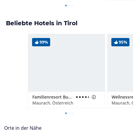
Beliebte Hotels in Tirol
99%
95%
Familienresort Buchau
Maurach, Österreich
Maurach, 
Orte in der Nähe