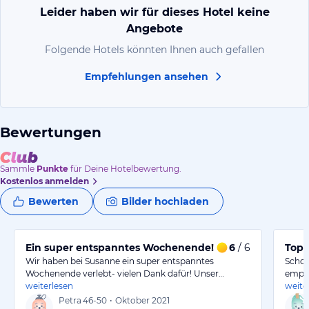
Leider haben wir für dieses Hotel keine
Angebote
Folgende Hotels könnten Ihnen auch gefallen
Empfehlungen ansehen
Bewertungen
Sammle
Punkte
für Deine Hotelbewertung.
Kostenlos anmelden
Bewerten
Bilder hochladen
Ein super entspanntes Wochenende!
6
/ 6
Top 
Wir haben bei Susanne ein super entspanntes
Schon
Wochenende verlebt- vielen Dank dafür! Unser…
empfa
weiterlesen
weite
Petra
46-50
•
Oktober 2021