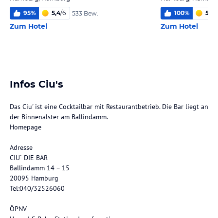
95
%
5,4
/
6
100
%
5,8
/
533 Bew.
Zum Hotel
Zum Hotel
Infos Ciu's
Das Ciu' ist eine Cocktailbar mit Restaurantbetrieb. Die Bar liegt an
der Binnenalster am Ballindamm.
Homepage
Adresse
CIU` DIE BAR
Ballindamm 14 – 15
20095 Hamburg
Tel:040/32526060
ÖPNV