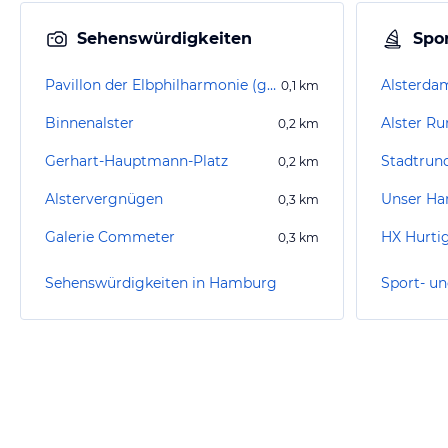
Sehenswürdigkeiten
Spor
Pavillon der Elbphilharmonie (geschlossen)
Alsterdam
0,1
km
Binnenalster
Alster Ru
0,2
km
Gerhart-Hauptmann-Platz
Stadtrun
0,2
km
Alstervergnügen
0,3
km
Galerie Commeter
HX Hurtig
0,3
km
Sehenswürdigkeiten in Hamburg