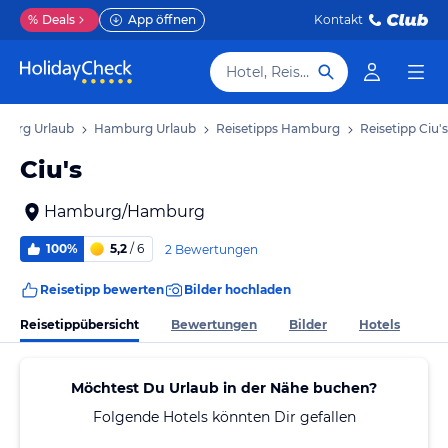
%
Deals
App öffnen
Kontakt
Hotel, Reiseziel
burg Urlaub
Hamburg Urlaub
Reisetipps Hamburg
Reisetipp Ciu's
Ciu's
Hamburg/Hamburg
100%
5,2
/ 6
2 Bewertungen
Reisetipp bewerten
Bilder hochladen
Reisetippübersicht
Bewertungen
Bilder
Hotels
Möchtest Du Urlaub in der Nähe buchen?
Folgende Hotels könnten Dir gefallen