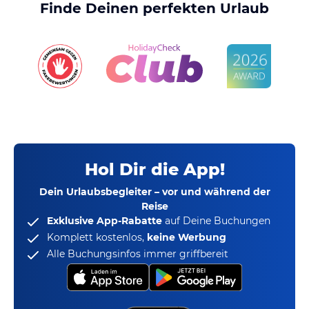
Finde Deinen perfekten Urlaub
Hol Dir die App!
Dein Urlaubsbegleiter – vor und während der
Reise
Exklusive App-Rabatte
auf Deine Buchungen
Komplett kostenlos,
keine Werbung
Alle Buchungsinfos immer griffbereit