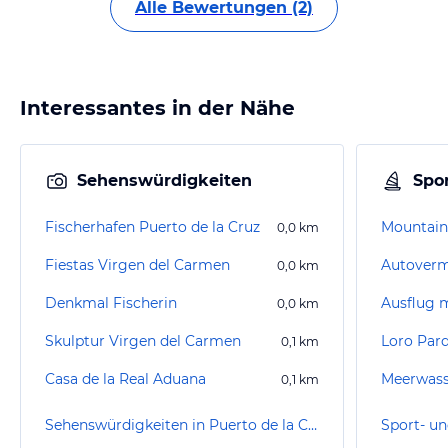
Alle Bewertungen (2)
Interessantes in der Nähe
Sehenswürdigkeiten
Spor
Fischerhafen Puerto de la Cruz
Mountain
0,0
km
Fiestas Virgen del Carmen
Autoverm
0,0
km
Denkmal Fischerin
Ausflug 
0,0
km
Skulptur Virgen del Carmen
Loro Par
0,1
km
Casa de la Real Aduana
0,1
km
Sehenswürdigkeiten in Puerto de la Cruz