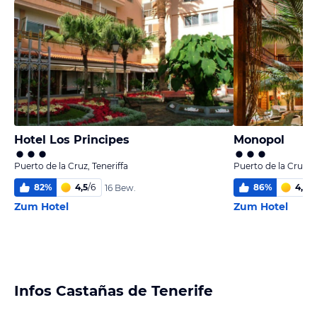
Hotel Los Principes
Monopol
Puerto de la Cruz, Teneriffa
Puerto de la Cruz, T
82
%
4,5
/
6
86
%
4,9
/
6
16 Bew.
Zum Hotel
Zum Hotel
Infos Castañas de Tenerife