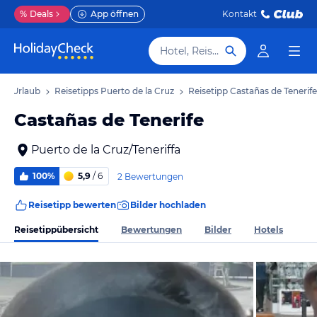
%
Deals
App öffnen
Kontakt
Hotel, Reiseziel
ruz Urlaub
Reisetipps Puerto de la Cruz
Reisetipp Castañas de Tenerife
Castañas de Tenerife
Puerto de la Cruz/Teneriffa
100%
5,9
/ 6
2 Bewertungen
Reisetipp bewerten
Bilder hochladen
Reisetippübersicht
Bewertungen
Bilder
Hotels