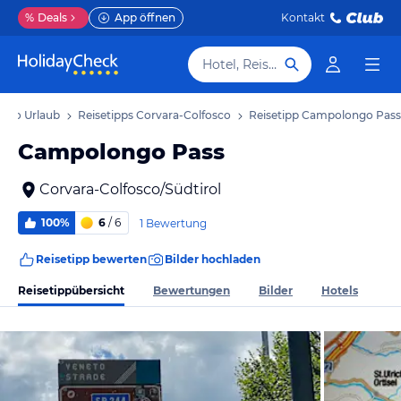
%
Deals
App öffnen
Kontakt
Hotel, Reiseziel
osco Urlaub
Reisetipps Corvara-Colfosco
Reisetipp Campolongo Pass
Campolongo Pass
Corvara-Colfosco/Südtirol
100%
6
/ 6
1 Bewertung
Reisetipp bewerten
Bilder hochladen
Reisetippübersicht
Bewertungen
Bilder
Hotels