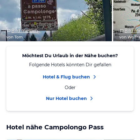
Bild melden
Bild m
von Tom
von Wolfr
Möchtest Du Urlaub in der Nähe buchen?
Folgende Hotels könnten Dir gefallen
Hotel & Flug buchen
Oder
Nur Hotel buchen
Hotel nähe Campolongo Pass