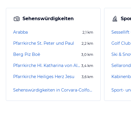
Sehenswürdigkeiten
Spor
Arabba
2,1
km
Pfarrkirche St. Peter und Paul
Golf Club
2,2
km
Berg Piz Boè
3,0
km
Pfarrkirche Hl. Katharina von Alexandrien
Sellarond
3,4
km
Pfarrkirche Heiliges Herz Jesu
Kabinenb
3,6
km
Sehenswürdigkeiten in Corvara-Colfosco