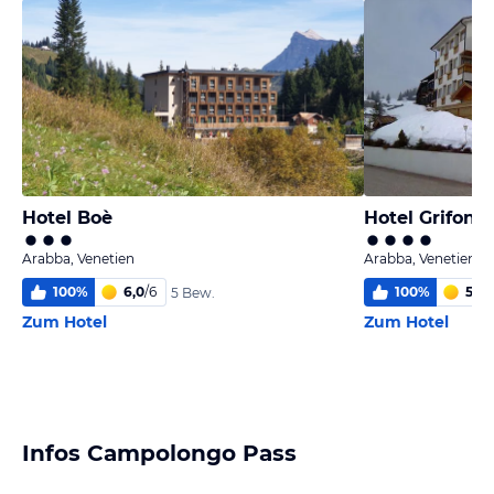
Hotel Boè
Hotel Grifone
Arabba, Venetien
Arabba, Venetien
100
%
6,0
/
6
100
%
5,8
/
5 Bew.
Zum Hotel
Zum Hotel
Infos Campolongo Pass