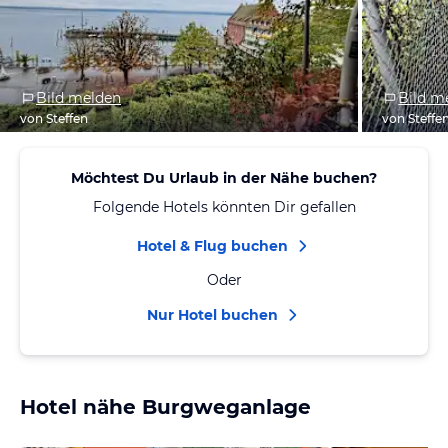
Bild melden
Bild m
von Steffen
von Steffe
Möchtest Du Urlaub in der Nähe buchen?
Folgende Hotels könnten Dir gefallen
Hotel & Flug buchen
Oder
Nur Hotel buchen
Hotel nähe Burgweganlage