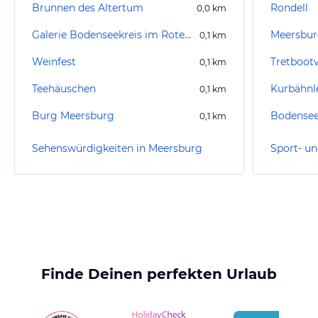
Brunnen des Altertum
Rondell
0,0
km
Galerie Bodenseekreis im Roten Haus
Meersbur
0,1
km
Weinfest
Tretboot
0,1
km
Teehäuschen
Kurbähnl
0,1
km
Burg Meersburg
Bodensee 
0,1
km
Sehenswürdigkeiten in Meersburg
Finde Deinen perfekten Urlaub