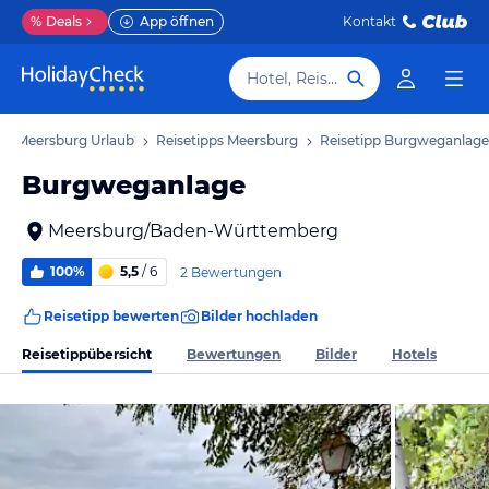
%
Deals
App öffnen
Kontakt
Hotel, Reiseziel
Meersburg Urlaub
Reisetipps Meersburg
Reisetipp Burgweganlage
Burgweganlage
Meersburg/Baden-Württemberg
100%
5,5
/ 6
2 Bewertungen
Reisetipp bewerten
Bilder hochladen
Reisetippübersicht
Bewertungen
Bilder
Hotels