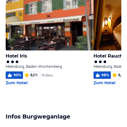
Hotel Iris
Hotel Rauchf
Meersburg, Baden-Württemberg
Meersburg, Baden
90
%
5,1
/
6
98
%
5,2
/
6
19 Bew.
Zum Hotel
Zum Hotel
Infos Burgweganlage