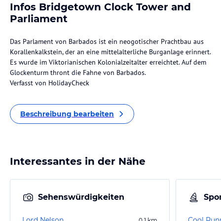
Infos Bridgetown Clock Tower and
Parliament
Das Parlament von Barbados ist ein neogotischer Prachtbau aus
Korallenkalkstein, der an eine mittelalterliche Burganlage erinnert.
Es wurde im Viktorianischen Kolonialzeitalter erreichtet. Auf dem
Glockenturm thront die Fahne von Barbados.
Verfasst von HolidayCheck
Beschreibung bearbeiten
Interessantes in der Nähe
Sehenswürdigkeiten
Spor
Lord Nelson
0,1
km