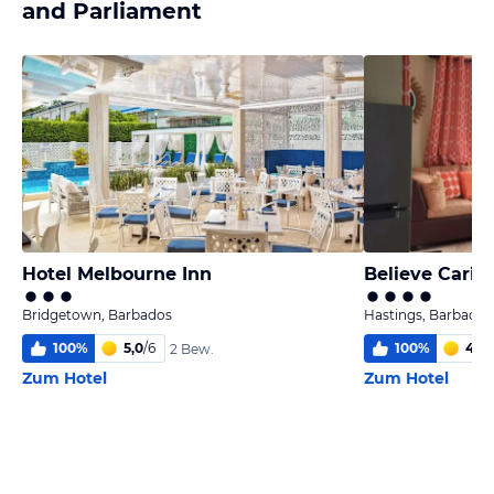
and Parliament
Hotel Melbourne Inn
Believe Cari
Bridgetown, Barbados
Hastings, Barbados
100
%
5,0
/
6
100
%
4,5
/
2 Bew.
Zum Hotel
Zum Hotel