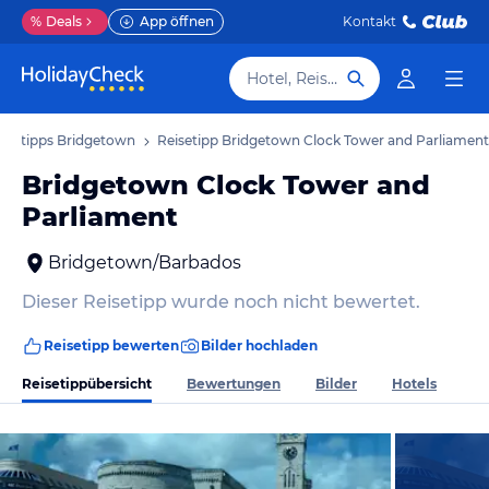
%
Deals
App öffnen
Kontakt
Hotel, Reiseziel
eisetipps Bridgetown
Reisetipp Bridgetown Clock Tower and Parliament
Bridgetown Clock Tower and
Parliament
Bridgetown/Barbados
Dieser Reisetipp wurde noch nicht bewertet.
Reisetipp bewerten
Bilder hochladen
Reisetippübersicht
Bewertungen
Bilder
Hotels