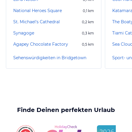
National Heroes Square
Katamara
0,1
km
St. Michael's Cathedral
The Boat
0,2
km
Synagoge
Tiami Ca
0,3
km
Agapey Chocolate Factory
Sea Clou
0,5
km
Sehenswürdigkeiten in Bridgetown
Finde Deinen perfekten Urlaub