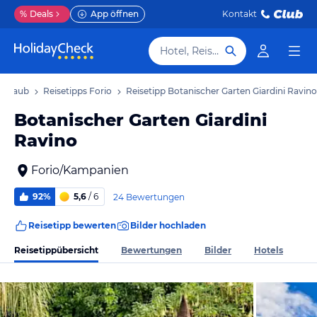
%
Deals
App öffnen
Kontakt
Hotel, Reiseziel
 Urlaub
Reisetipps Forio
Reisetipp Botanischer Garten Giardini Ravino
Botanischer Garten Giardini
Ravino
Forio/Kampanien
92%
5,6
/ 6
24 Bewertungen
Reisetipp bewerten
Bilder hochladen
Reisetippübersicht
Bewertungen
Bilder
Hotels