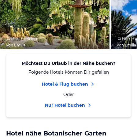
Bild melden
Bild m
von Emilia
von Emilia
Möchtest Du Urlaub in der Nähe buchen?
Folgende Hotels könnten Dir gefallen
Hotel & Flug buchen
Oder
Nur Hotel buchen
Hotel nähe Botanischer Garten