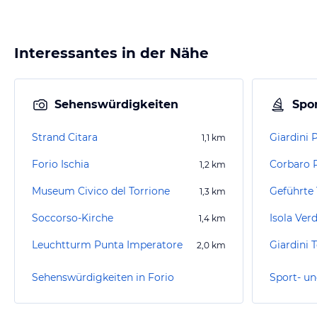
Interessantes in der Nähe
Sehenswürdigkeiten
Spor
Strand Citara
Giardini
1,1
km
Forio Ischia
Corbaro P
1,2
km
Museum Civico del Torrione
1,3
km
Soccorso-Kirche
Isola Ver
1,4
km
Leuchtturm Punta Imperatore
2,0
km
Sehenswürdigkeiten in Forio
Sport- un