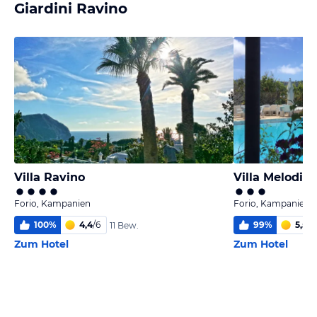
Giardini Ravino
Villa Ravino
Villa Melodie
Forio, Kampanien
Forio, Kampanien
100
%
4,4
/
6
99
%
5,5
/
6
11 Bew.
Zum Hotel
Zum Hotel