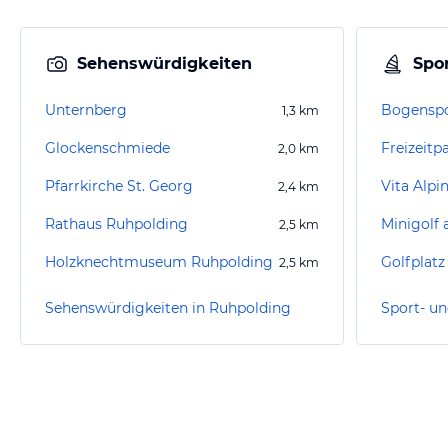
Sehenswürdigkeiten
Spor
Unternberg
Bogensp
1,3
km
Glockenschmiede
Freizeitp
2,0
km
Pfarrkirche St. Georg
2,4
km
Rathaus Ruhpolding
Minigolf
2,5
km
Holzknechtmuseum Ruhpolding
Golfplat
2,5
km
Sehenswürdigkeiten in Ruhpolding