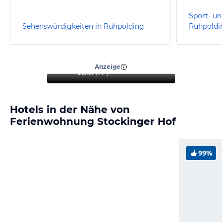
Sport- un
Sehenswürdigkeiten in Ruhpolding
Ruhpoldi
“
Sehr schöner Urlaub mit
Hund.
”
Anzeige
Oskar
(
71+
)
Hotels in der Nähe von
Ferienwohnung Stockinger Hof
99%