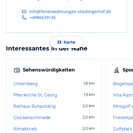
info@ferienwohnungen-stockingerhof.de
+4986639145
Karte
Interessantes in der Nähe
Sehenswürdigkeiten
Spor
Unternberg
1,8
km
Bogensp
Pfarrkirche St. Georg
1,9
km
Rathaus Ruhpolding
2,0
km
Minigolf
Glockenschmiede
2,0
km
Freizeitp
Almabtrieb
2,0
km
Golfplat