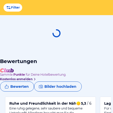
Filter
Bewertungen
Sammle
Punkte
für Deine Hotelbewertung.
Kostenlos anmelden
Bewerten
Bilder hochladen
Ruhe und Freundlichkeit in der Nähe von Ruhpolding
5,3
/ 6
Lage
Eine ruhig gelegene, sehr saubere und bequeme
Für u
Unterkunft! Allerdings braucht man für die…
Einzi