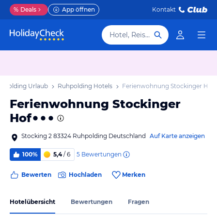
%
Deals
App öffnen
Kontakt
Hotel, Reiseziel
hpolding Urlaub
Ruhpolding Hotels
Ferienwohnung Stockinger Hof
Ferienwohnung Stockinger
Hof
Stocking 2 83324 Ruhpolding Deutschland
Auf Karte anzeigen
5
Bewertungen
100%
5,4
/ 6
Bewerten
Hochladen
Merken
Hotelübersicht
Bewertungen
Fragen