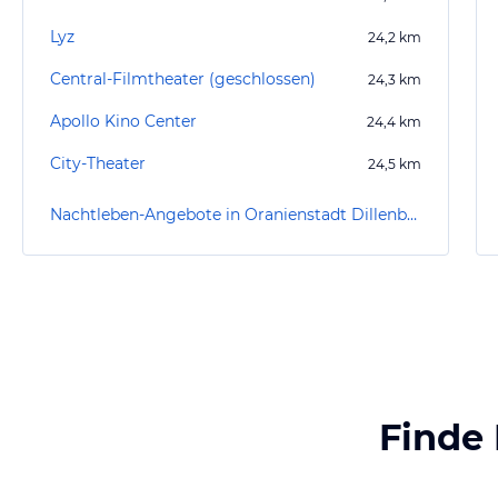
Lyz
24,2
km
Central-Filmtheater (geschlossen)
24,3
km
Apollo Kino Center
24,4
km
City-Theater
24,5
km
Nachtleben-Angebote in Oranienstadt Dillenburg
Finde