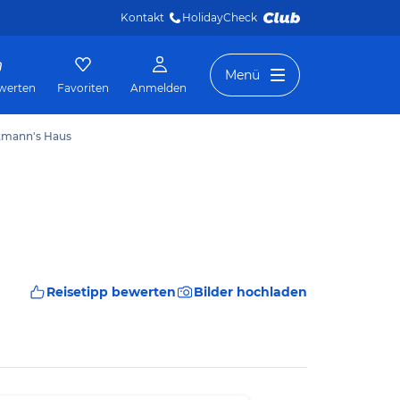
Kontakt
HolidayCheck 
Menü
werten
Favoriten
Anmelden
rtmann's Haus
Reisetipp bewerten
Bilder hochladen