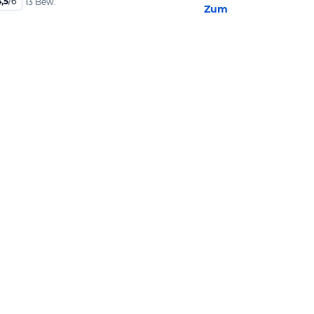
,5
/
6
13 Bew.
Zum Hotel