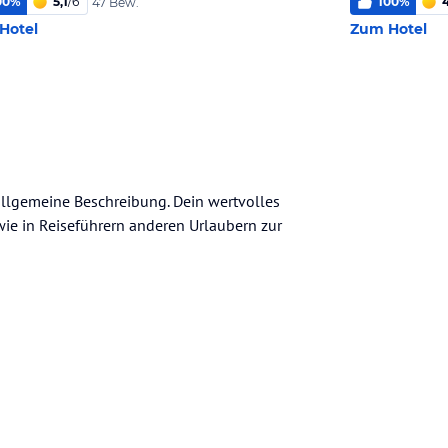
00
%
5,1
/
6
100
%
4
47 Bew.
Hotel
Zum Hotel
 allgemeine Beschreibung. Dein wertvolles
n wie in Reiseführern anderen Urlaubern zur