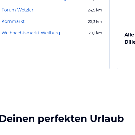
Forum Wetzlar
24,5
km
Kornmarkt
25,3
km
Weihnachtsmarkt Weilburg
28,1
km
Alle
Dil
 Deinen perfekten Urlaub