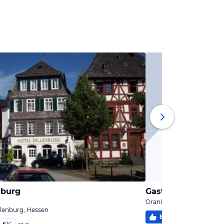
nburg
Gasthof Kanzelste
Oranienstadt Dillenburg,
llenburg, Hessen
87
%
4,5
/
6
4 Be