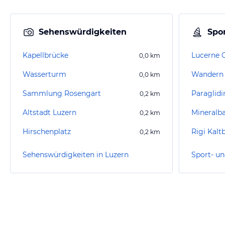
Sehenswürdigkeiten
Spor
Kapellbrücke
Lucerne G
0,0
km
Wasserturm
Wandern 
0,0
km
Sammlung Rosengart
Paraglidi
0,2
km
Altstadt Luzern
Mineralba
0,2
km
Hirschenplatz
Rigi Kalt
0,2
km
Sehenswürdigkeiten in Luzern
Sport- un