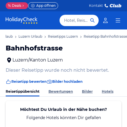
%
Deals
App öffnen
Kontakt
Hotel, Reiseziel
 Urlaub
Luzern Urlaub
Reisetipps Luzern
Reisetipp Bahnhofstrasse
Bahnhofstrasse
Luzern/Kanton Luzern
Dieser Reisetipp wurde noch nicht bewertet.
Reisetipp bewerten
Bilder hochladen
Reisetippübersicht
Bewertungen
Bilder
Hotels
Möchtest Du Urlaub in der Nähe buchen?
Folgende Hotels könnten Dir gefallen