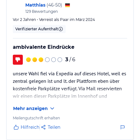
Matthias
(
46-50
)
129
Bewertungen
Vor 2 Jahren • Verreist als Paar im März 2024
Verifizierter Aufenthalt
ambivalente Eindrücke
3
/ 6
unsere Wahl fiel via Expedia auf dieses Hotel, weil es
zentral gelegen ist und lt. der Plattform eben über
kostenfreie Parkplätze verfügt. Via Mail reservierten
wir einen dieser Parkplätze im Innenhof und
erhielten dann auch eine Bestätigungsmail vom
Mehr anzeigen
Hotel hierüber. Erst 24 Stunden vor Anreise teilte uns
das Hotel mit, der Parkplatz im Innenhof sei wegen
Meilengutschrift erhalten
Baustelle nicht erreichbar, man würde uns ca. 500
Hilfreich
Teilen
Meter entfernt im Parkhaus des Bahnhofs einen