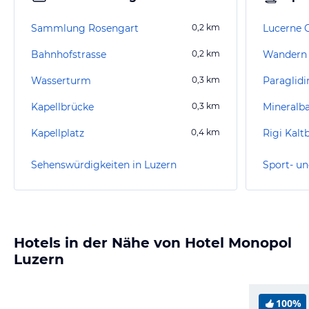
Sammlung Rosengart
0,2
km
Lucerne G
Bahnhofstrasse
0,2
km
Wandern 
Wasserturm
0,3
km
Paraglidi
Kapellbrücke
0,3
km
Mineralba
Kapellplatz
0,4
km
Rigi Kalt
Sehenswürdigkeiten in Luzern
Sport- un
Hotels in der Nähe von Hotel Monopol
Luzern
100%