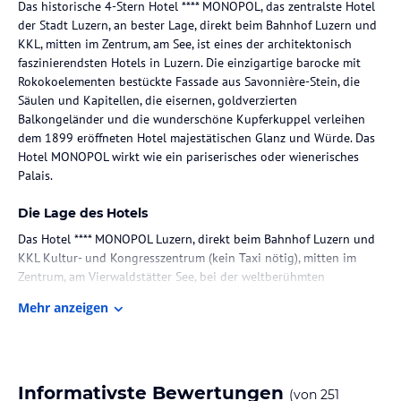
Das historische 4-Stern Hotel **** MONOPOL, das zentralste Hotel
der Stadt Luzern, an bester Lage, direkt beim Bahnhof Luzern und
KKL, mitten im Zentrum, am See, ist eines der architektonisch
faszinierendsten Hotels in Luzern. Die einzigartige barocke mit
Rokokoelementen bestückte Fassade aus Savonnière-Stein, die
Säulen und Kapitellen, die eisernen, goldverzierten
Balkongeländer und die wunderschöne Kupferkuppel verleihen
dem 1899 eröffneten Hotel majestätischen Glanz und Würde. Das
Hotel MONOPOL wirkt wie ein pariserisches oder wienerisches
Palais.
Die Lage des Hotels
Das Hotel **** MONOPOL Luzern, direkt beim Bahnhof Luzern und
KKL Kultur- und Kongresszentrum (kein Taxi nötig), mitten im
Zentrum, am Vierwaldstätter See, bei der weltberühmten
Kapellbrücke und den Sehenswürdigkeiten.
Mehr anzeigen
Zimmer / Unterbringung im Hotel
79 Einzel-, Doppel- und Dreibettzimmer sowie Vierbettzimmer mit
Bad/Dusche, WC, Föhn, Telefon, Minibar, Safe, TV, Radio und Gratis
Informativste Bewertungen
(von
251
W-LAN. In den grosszügigen Hotelzimmern, luxuriösen SUPERIOR