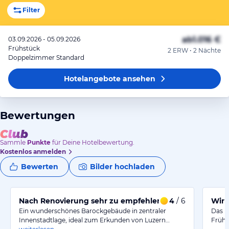
Filter
ab
1.016 €
03.09.2026 - 05.09.2026
Frühstück
2 ERW • 2 Nächte
Doppelzimmer Standard
Hotelangebote
ansehen
Bewertungen
Sammle
Punkte
für Deine Hotelbewertung.
Kostenlos anmelden
Bewerten
Bilder hochladen
Nach Renovierung sehr zu empfehlen
4
/ 6
Wir 
Ein wunderschönes Barockgebäude in zentraler
Das H
Innenstadtlage, ideal zum Erkunden von Luzern…
Frühs