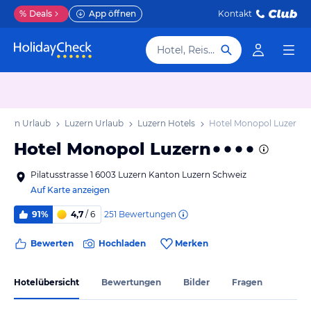
%
Deals
App öffnen
Kontakt
Hotel, Reiseziel
zern Urlaub
Luzern Urlaub
Luzern Hotels
Hotel Monopol Luzern
Hotel Monopol Luzern
Pilatusstrasse 1 6003 Luzern Kanton Luzern Schweiz
Auf Karte anzeigen
251
Bewertungen
91%
4,7
/ 6
Bewerten
Hochladen
Merken
Hotelübersicht
Bewertungen
Bilder
Fragen