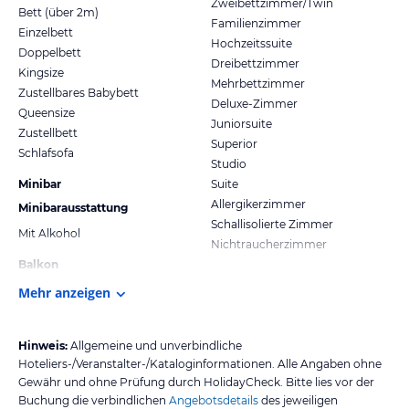
Zweibettzimmer/Twin
Bett (über 2m)
Familienzimmer
Einzelbett
Hochzeitssuite
Doppelbett
Dreibettzimmer
Kingsize
Mehrbettzimmer
Zustellbares Babybett
Deluxe-Zimmer
Queensize
Juniorsuite
Zustellbett
Superior
Schlafsofa
Studio
Minibar
Suite
Allergikerzimmer
Minibarausstattung
Schallisolierte Zimmer
Mit Alkohol
Nichtraucherzimmer
Balkon
Mehr anzeigen
Hinweis:
Allgemeine und unverbindliche
Hoteliers-/Veranstalter-/Kataloginformationen. Alle Angaben ohne
Gewähr und ohne Prüfung durch HolidayCheck. Bitte lies vor der
Buchung die verbindlichen
Angebotsdetails
des jeweiligen