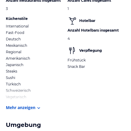
Anzahl Restaurants insgesamt
Anzahl Cafes insgesamt
3
1
Küchenstile
Hotelbar
International
Anzahl Hotelbars insgesamt
Fast-Food
4
Deutsch
Mexikanisch
Verpflegung
Regional
Amerikanisch
Frühstück
Japanisch
Snack Bar
Steaks
Sushi
Türkisch
Schweizerisch
Vegetarisch
Mehr anzeigen
Umgebung