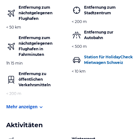
Entfernung zum
Entfernung zum
nächstgelegenen
Stadtzentrum
Flughafen
< 200 m
< 50 km
Entfernung zur
Entfernung zum
Autobahn
nächstgelegenen
< 500 m
Flughafen in
Fahrminuten
Station für HolidayCheck
Mietwagen Schweiz
1h 15 min
< 10 km
Entfernung zu
öffentlichen
Verkehrsmitteln
< 200 m
Mehr anzeigen
Aktivitäten
Wintersport