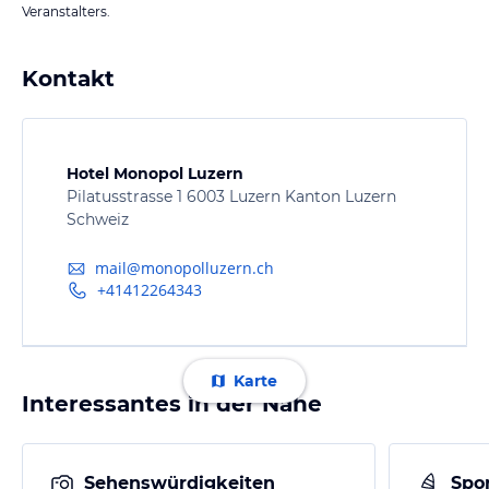
Veranstalters.
Kontakt
Hotel Monopol Luzern
Pilatusstrasse 1 6003 Luzern Kanton Luzern
Schweiz
mail@monopolluzern.ch
+41412264343
Karte
Interessantes in der Nähe
Sehenswürdigkeiten
Spor