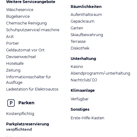
Weitere Serviceangebote
Räumlichkeiten
Wäscheservice
Aufenthaltsraum
Bügelservice
Gepäckraum
Chemische Reinigung
Garten
Schuhputzservice/-maschine
Skiaufbewahrung
Arzt
Terrasse
Portier
Diskothek
Geldautomat vor Ort
Devisenwechsel
Unterhaltung
Hotelsafe
Kasino
Zeitung
Abendprogramm/-unterhaltung
Informationsschalter für
Nachtclub/ DJ
Ausflüge
Ladestation für Elektroautos
Klimaanlage
Verfügbar
Parken
Sonstiges
Kostenpflichtig
Erste-Hilfe-Kasten
Parkplatzreservierung
verpflichtend