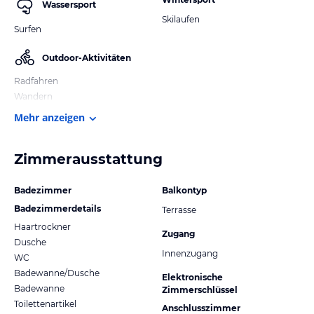
Wassersport
Skilaufen
Surfen
Outdoor-Aktivitäten
Radfahren
Wandern
Mehr anzeigen
Zimmerausstattung
Badezimmer
Balkontyp
Badezimmerdetails
Terrasse
Haartrockner
Zugang
Dusche
Innenzugang
WC
Badewanne/Dusche
Elektronische
Badewanne
Zimmerschlüssel
Toilettenartikel
Anschlusszimmer