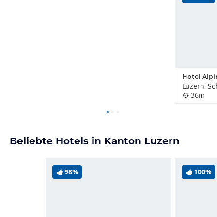
Hotel Alpi
Luzern, Sc
36m
Beliebte Hotels in Kanton Luzern
98%
100%