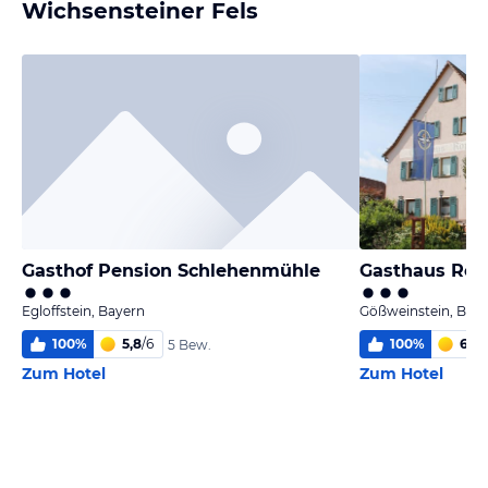
Wichsensteiner Fels
Gasthof Pension Schlehenmühle
Gasthaus Rop
Egloffstein, Bayern
Gößweinstein, Bay
100
%
5,8
/
6
100
%
6,0
/
5 Bew.
Zum Hotel
Zum Hotel