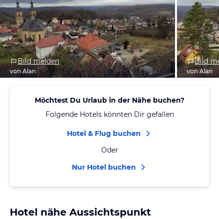
Bild melden
Bild m
von Alan
von Alan
Möchtest Du Urlaub in der Nähe buchen?
Folgende Hotels könnten Dir gefallen
Hotel & Flug buchen
Oder
Nur Hotel buchen
Hotel nähe Aussichtspunkt