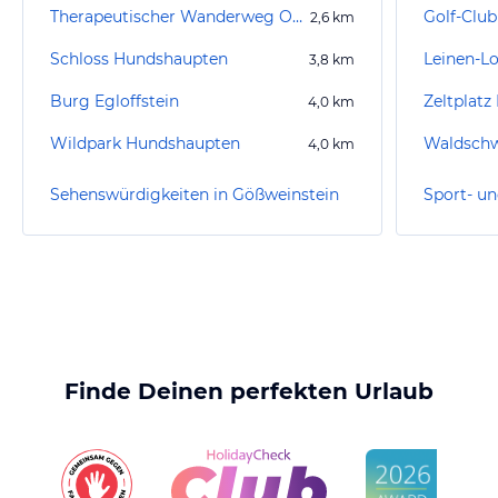
Therapeutischer Wanderweg Obertrubach
2,6
km
Schloss Hundshaupten
Leinen-L
3,8
km
Burg Egloffstein
Zeltplatz 
4,0
km
Wildpark Hundshaupten
Waldsch
4,0
km
Sehenswürdigkeiten in Gößweinstein
Finde Deinen perfekten Urlaub