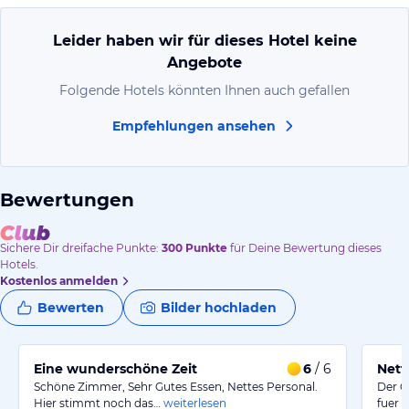
Leider haben wir für dieses Hotel keine
Angebote
Folgende Hotels könnten Ihnen auch gefallen
Empfehlungen ansehen
Bewertungen
Sichere Dir
dreifache
Punkte:
300
Punkte
für Deine Bewertung dieses
Hotels.
Kostenlos anmelden
Bewerten
Bilder hochladen
Eine wunderschöne Zeit
6
/ 6
Nett
Schöne Zimmer, Sehr Gutes Essen, Nettes Personal.
Der G
Hier stimmt noch das…
weiterlesen
fuer 