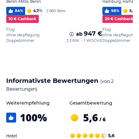
Berlin-Mitte, Berlin
Hamburg, Hambur
84
%
4,7
/
6
98
%
5,6
/
6
2.660 Bew.
10 € Cashback
20 € Cashback
Flug
Flug
947 €
ab
ohne Verpflegung
ohne Verpflegung
Doppelzimmer
2 ERW. • 1 WOCHE
Doppelzimmer
Informativste Bewertungen
(von
2
Bewertungen)
Weiterempfehlung
Gesamtbewertung
100
%
5,6
/ 6
Hotel
5,6