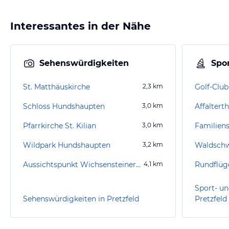
Interessantes in der Nähe
Sehenswürdigkeiten
Spor
St. Matthäuskirche
2,3
km
Schloss Hundshaupten
3,0
km
Affalterth
Pfarrkirche St. Kilian
3,0
km
Wildpark Hundshaupten
3,2
km
Waldsch
Aussichtspunkt Wichsensteiner Fels
4,1
km
Rundflüg
Sport- un
Sehenswürdigkeiten in Pretzfeld
Pretzfeld