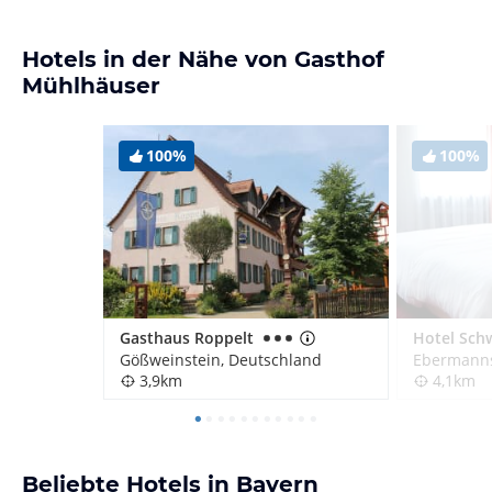
Hotels in der Nähe von Gasthof
Mühlhäuser
100%
100%
Gasthaus Roppelt
Gößweinstein, Deutschland
Ebermanns
3,9km
4,1km
Beliebte Hotels in Bayern