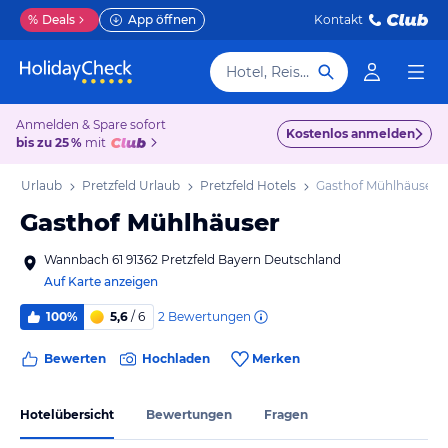
%
Deals
App öffnen
Kontakt
Hotel, Reiseziel
Anmelden & Spare sofort
Kostenlos anmelden
bis zu 25 %
mit
ern Urlaub
Pretzfeld Urlaub
Pretzfeld Hotels
Gasthof Mühlhäuser
Gasthof Mühlhäuser
Wannbach 61 91362 Pretzfeld Bayern Deutschland
Auf Karte anzeigen
2
Bewertungen
100%
5,6
/ 6
Bewerten
Hochladen
Merken
Hotelübersicht
Bewertungen
Fragen