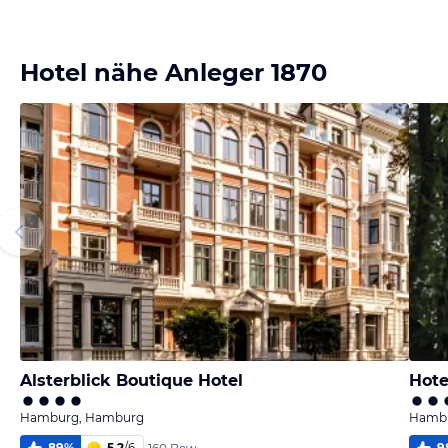
Bild melden
von Axel
Hotel nähe Anleger 1870
Alsterblick Boutique Hotel
Hote
Hamburg, Hamburg
Hambu
89
%
5,2
/
6
9