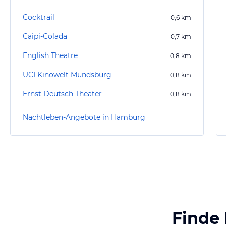
Cocktrail
0,6
km
Caipi-Colada
0,7
km
English Theatre
0,8
km
UCI Kinowelt Mundsburg
0,8
km
Ernst Deutsch Theater
0,8
km
Nachtleben-Angebote in Hamburg
Finde