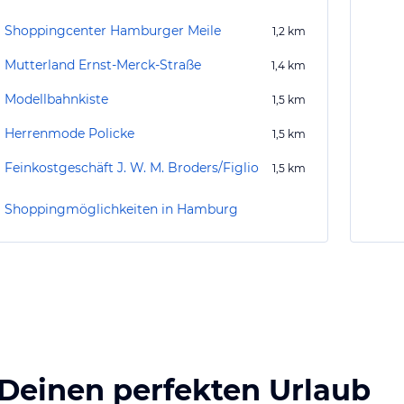
Shoppingcenter Hamburger Meile
1,2
km
Mutterland Ernst-Merck-Straße
1,4
km
Modellbahnkiste
1,5
km
Herrenmode Policke
1,5
km
Feinkostgeschäft J. W. M. Broders/Figlio
1,5
km
Shoppingmöglichkeiten in Hamburg
 Deinen perfekten Urlaub