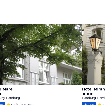
l Mare
Hotel Mira
rg, Hamburg
Hamburg, Ham
8
%
5,6
/
6
99
%
5