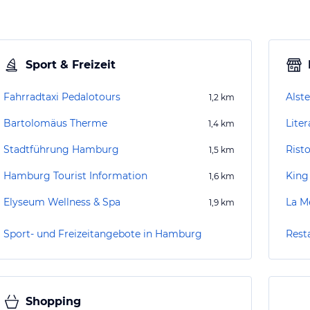
Sport & Freizeit
Fahrradtaxi Pedalotours
Alste
1,2
km
Bartolomäus Therme
Lite
1,4
km
Stadtführung Hamburg
Rist
1,5
km
Hamburg Tourist Information
King
1,6
km
Elyseum Wellness & Spa
La M
1,9
km
Sport- und Freizeitangebote in Hamburg
Rest
Shopping