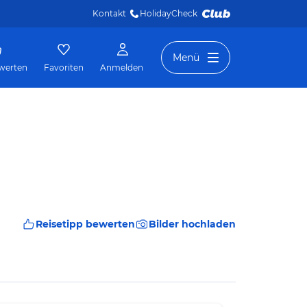
Kontakt
HolidayCheck 
Menü
werten
Favoriten
Anmelden
Reisetipp bewerten
Bilder hochladen