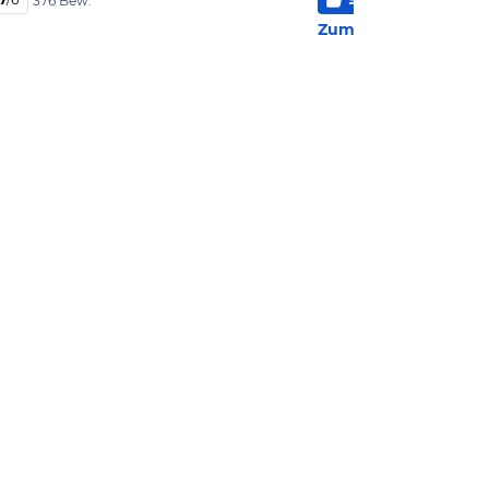
376 Bew.
1.34
Zum Hotel