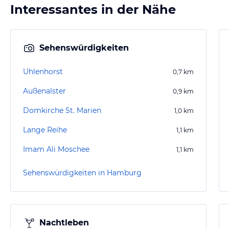
Interessantes in der Nähe
Sehenswürdigkeiten
Uhlenhorst
0,7
km
Außenalster
0,9
km
Domkirche St. Marien
1,0
km
Lange Reihe
1,1
km
Imam Ali Moschee
1,1
km
Sehenswürdigkeiten in Hamburg
Nachtleben